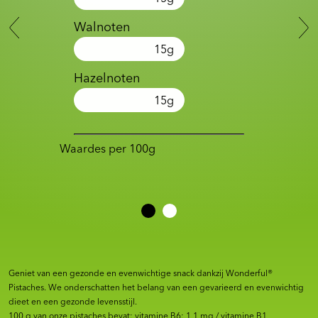
Walnoten
15
g
Hazelnoten
15
g
Waardes per 100g
Geniet van een gezonde en evenwichtige snack dankzij Wonderful®
Pistaches. We onderschatten het belang van een gevarieerd en evenwichtig
dieet en een gezonde levensstijl.
100 g van onze pistaches bevat: vitamine B6: 1,1 mg / vitamine B1