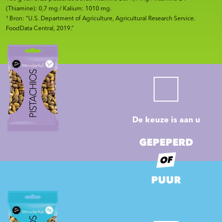
(Thiamine): 0,7 mg / Kalium: 1010 mg.
¹ Bron: “U.S. Department of Agriculture, Agricultural Research Service.
FoodData Central, 2019.”
De keuze is aan u
GEPEPERD
OF
PUUR