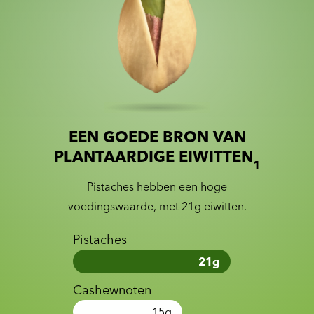
EEN GOEDE BRON VAN
Slide 1 of 2
Slider with nutrition information
PLANTAARDIGE EIWITTEN
1
Pistaches hebben een hoge
voedingswaarde, met 21g eiwitten.
Pistaches
21
g
Cashewnoten
15
g