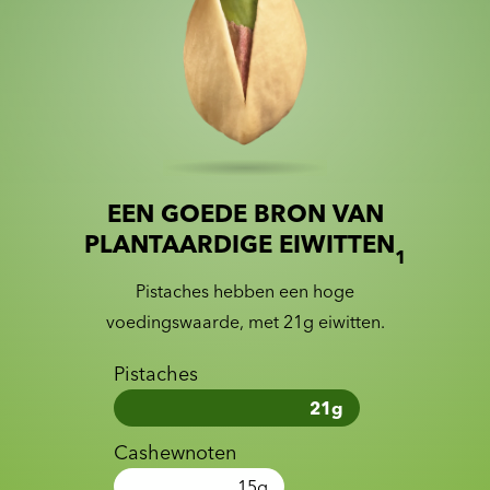
EEN GOEDE BRON VAN
Slide 1 of 2
Slider with nutrition information
PLANTAARDIGE EIWITTEN
1
Pistaches hebben een hoge
voedingswaarde, met 21g eiwitten.
Pistaches
21
g
Cashewnoten
15
g