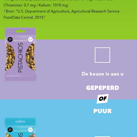
(Thiamine): 0,7 mg / Kalium: 1010 mg.
¹ Bron: “U.S. Department of Agriculture, Agricultural Research Service.
FoodData Central, 2019.”
De keuze is aan u
GEPEPERD
OF
PUUR