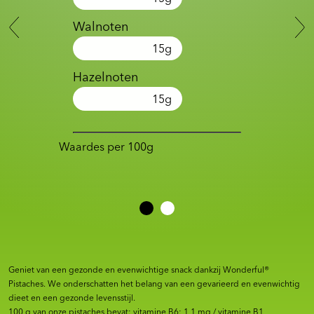
Walnoten
15
g
Hazelnoten
15
g
Waardes per 100g
Geniet van een gezonde en evenwichtige snack dankzij Wonderful®
Pistaches. We onderschatten het belang van een gevarieerd en evenwichtig
dieet en een gezonde levensstijl.
100 g van onze pistaches bevat: vitamine B6: 1,1 mg / vitamine B1