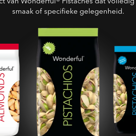
t van Wonderful® Pistaches dat volledig 
smaak of specifieke gelegenheid.
Geroosterde Gezouten
Pistaches