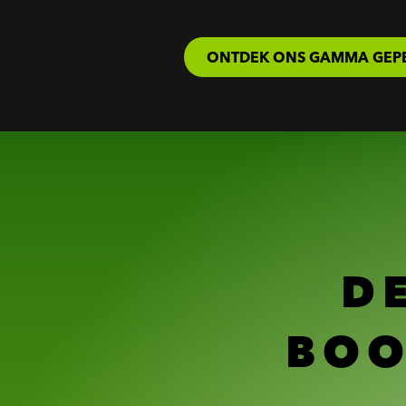
ONTDEK ONS GAMMA GEPE
D
BOO