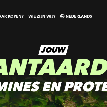
AR KOPEN?
WIE ZIJN WIJ?
SELECT
SELECT
COUNTRY
COUNTRY
JOUW
ANTAARD
MINES EN PROT