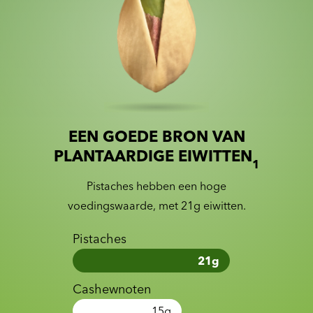
EEN GOEDE BRON VAN
Slide 1 of 2
Slider with nutrition information
PLANTAARDIGE EIWITTEN
1
Pistaches hebben een hoge
voedingswaarde, met 21g eiwitten.
Pistaches
21
g
Cashewnoten
15
g