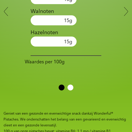
Walnoten
15
g
Hazelnoten
15
g
Waardes per 100g
Geniet van een gezonde en evenwichtige snack dankzij Wonderful®
Pistaches. We onderschatten het belang van een gevarieerd en evenwichtig
dieet en een gezonde levensstijl.
100 g van onze pistaches bevat: vitamine B6: 1,1 mg / vitamine B1