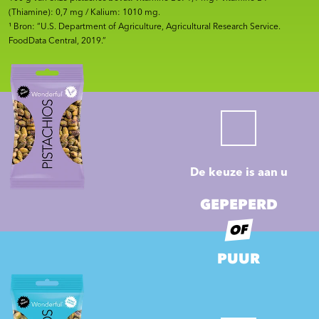
(Thiamine): 0,7 mg / Kalium: 1010 mg.
¹ Bron: “U.S. Department of Agriculture, Agricultural Research Service.
FoodData Central, 2019.”
De keuze is aan u
GEPEPERD
OF
PUUR