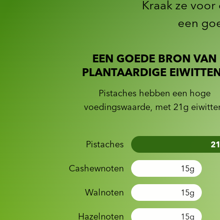
Kraak ze voor 
een goe
EEN GOEDE BRON VAN
PLANTAARDIGE EIWITTE
Pistaches hebben een hoge
voedingswaarde, met 21g eiwitte
Pistaches
2
Cashewnoten
15
g
Walnoten
15
g
Hazelnoten
15
g