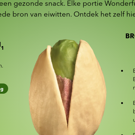
een gezonde snack. Elke portie Wonderfu
de bron van eiwitten. Ontdek het zelf hi
BR
N
1
n.
1
g