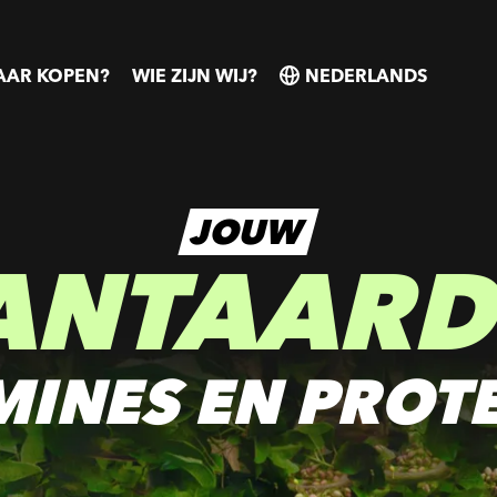
AR KOPEN?
WIE ZIJN WIJ?
SELECT
SELECT
COUNTRY
COUNTRY
JOUW
ANTAARD
MINES EN PROT