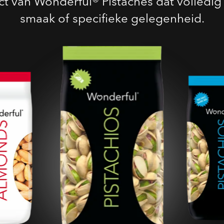
t van Wonderful® Pistaches dat volledig 
smaak of specifieke gelegenheid.
Geroosterde Gezouten
Pistaches