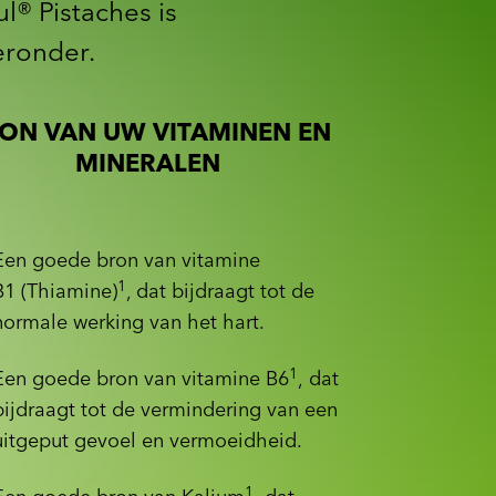
l® Pistaches is
eronder.
ON VAN UW VITAMINEN EN
MINERALEN
Een goede bron van vitamine
1
B1 (Thiamine)
, dat bijdraagt tot de
normale werking van het hart.
1
Een goede bron van vitamine B6
, dat
bijdraagt tot de vermindering van een
uitgeput gevoel en vermoeidheid.
1