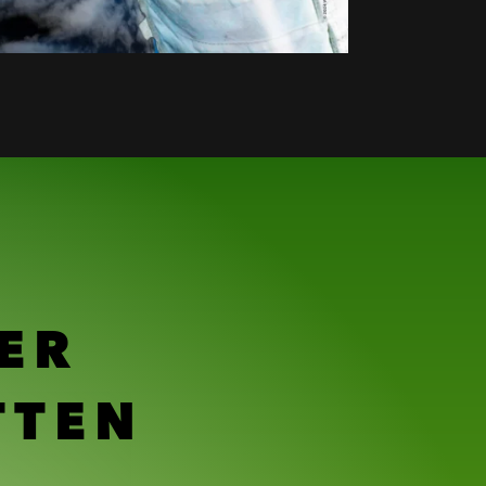
ER
TTEN