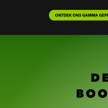
ONTDEK ONS GAMMA GEPE
D
BOO