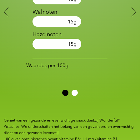
Walnoten
15
g
Hazelnoten
15
g
Waardes per 100g
Geniet van een gezonde en evenwichtige snack dankzij Wonderful®
Pistaches. We onderschatten het belang van een gevarieerd en evenwichtig
dieet en een gezonde levensstijl.
100 g van onze pistaches bevat: vitamine B6: 1,1 mg / vitamine B1