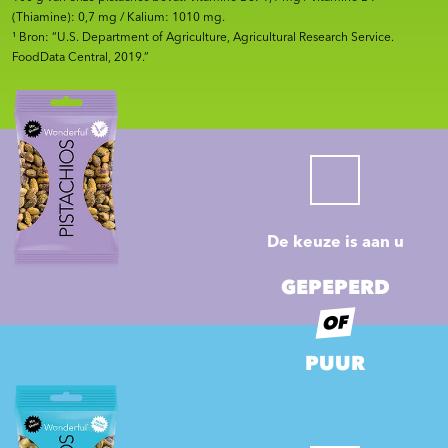
(Thiamine): 0,7 mg / Kalium: 1010 mg.
¹ Bron: “U.S. Department of Agriculture, Agricultural Research Service.
FoodData Central, 2019.”
De keuze is aan u
GEPEPERD
OF
PUUR