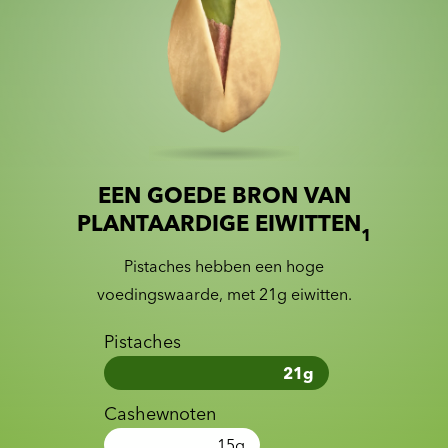
EEN GOEDE BRON VAN
Slide 1 of 2
Slider with nutrition information
PLANTAARDIGE EIWITTEN
1
Pistaches hebben een hoge
voedingswaarde, met 21g eiwitten.
Pistaches
21
g
Cashewnoten
15
g