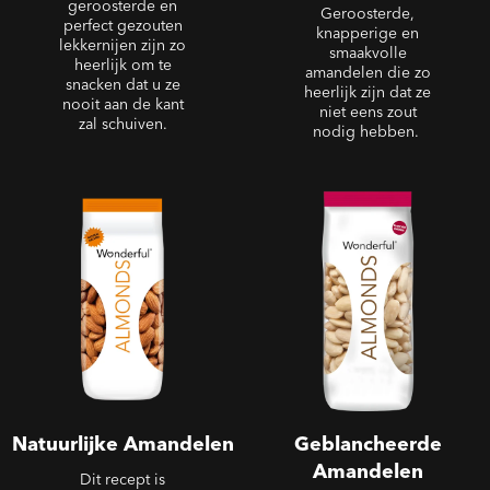
geroosterde en
Geroosterde,
perfect gezouten
knapperige en
lekkernijen zijn zo
smaakvolle
heerlijk om te
amandelen die zo
snacken dat u ze
heerlijk zijn dat ze
nooit aan de kant
niet eens zout
zal schuiven.
nodig hebben.
Natuurlijke Amandelen
Geblancheerde
Amandelen
Natuurlijke Amandelen
Geblancheerde
Amandelen
Dit recept is