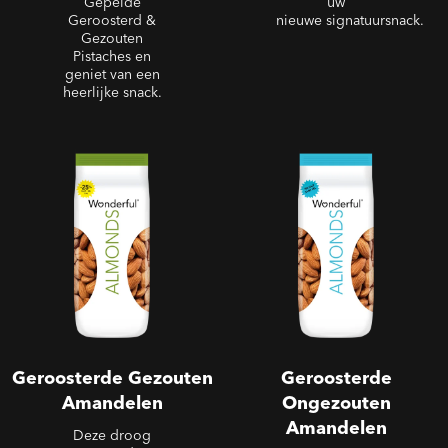
Gepelde
uw
Geroosterd &
nieuwe signatuursnack.
Gezouten
Pistaches en
geniet van een
heerlijke snack.
Geroosterde Gezouten
Geroosterde Ongezouten
Amandelen
Amandelen
Geroosterde Gezouten
Geroosterde
Amandelen
Ongezouten
Amandelen
Deze droog