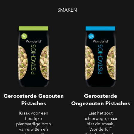
SMAKEN
Geroosterde Gezouten
Geroosterde Ongezouten
Pistaches
Pistaches
Geroosterde Gezouten
Geroosterde
Pistaches
Ongezouten Pistaches
Kraak voor een
Laat het zout
heerlijke
achterwege, maar
plantaardige bron
niet de smaak.
®
van eiwitten en
Wonderful