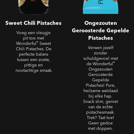
Sweet Chili Pistaches
Ongezouten
Geroosterde Gepelde
Voeg een vleugje
Pistaches
pit toe met
®
Wonderful
Sweet
Verwen jezelf
Chili Pistaches. De
zonder
perfecte balans
schuldgevoel met
tussen een zoete,
®
de Wonderful
pittige en
Ongezouten
nootachtige smaak.
Geroosterde
Gepelde
Pistaches! Pure,
heilzame weldaad
bij elke hap.
Snack slim, geniet
van de echte
pistachesmaak.
Trek? Tast toe!
Geen gedoe
met doppen.