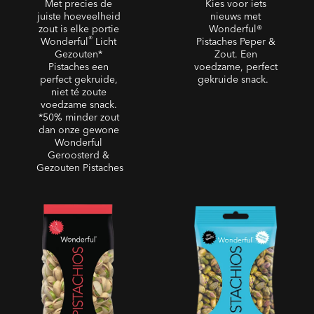
Met precies de
Kies voor iets
juiste hoeveelheid
nieuws met
zout is elke portie
Wonderful®
®
Wonderful
Licht
Pistaches Peper &
Gezouten*
Zout. Een
Pistaches een
voedzame, perfect
perfect gekruide,
gekruide snack.
niet té zoute
voedzame snack.
*50% minder zout
dan onze gewone
Wonderful
Geroosterd &
Gezouten Pistaches
Sweet Chili Pistaches
Gepeld - Ongezouten
Geroosterde Gepelde
Pistaches