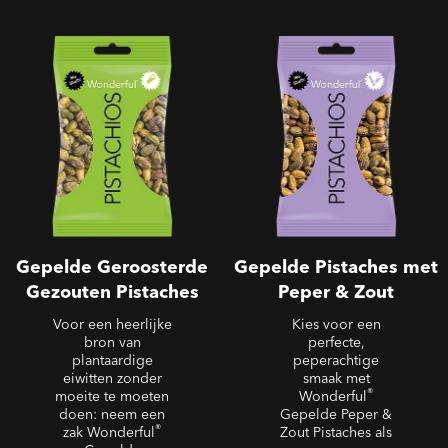
Gepeld - Gepelde
Gepeld - Gepelde
Geroosterde Gezouten
Pistaches met Peper &
Pistaches
Zout
Gepelde Geroosterde
Gepelde Pistaches met
Gezouten Pistaches
Peper & Zout
Voor een heerlijke
Kies voor een
bron van
perfecte,
plantaardige
peperachtige
eiwitten zonder
smaak met
®
moeite te moeten
Wonderful
doen: neem een
Gepelde Peper &
®
zak Wonderful
Zout Pistaches als