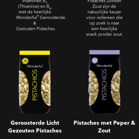
vitaminen B
Pistaches Zonder
1
(Thiamine) en B
Zout zijn de
6
met de heerlijke
natuurlijke keuze
®
Wonderful
Geroosterde
voor iedereen die
&
op zoek is naar
Gezouten Pistaches.
een heerlijke
snack zonder zout.
Geroosterde Licht
Pistaches met Peper &
Gezouten Pistaches
Zout
Geroosterde Licht
Pistaches met Peper &
Gezouten Pistaches
Zout