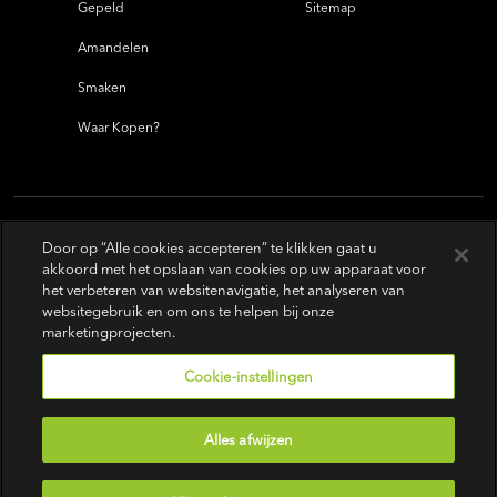
Gepeld
Sitemap
Amandelen
Smaken
Waar Kopen?
Door op “Alle cookies accepteren” te klikken gaat u
akkoord met het opslaan van cookies op uw apparaat voor
het verbeteren van websitenavigatie, het analyseren van
websitegebruik en om ons te helpen bij onze
marketingprojecten.
Cookie-instellingen
Alles afwijzen
Gebruiksvoorwaarden
|
Privacybeleid
|
Do Not Sell or Share My Personal Information