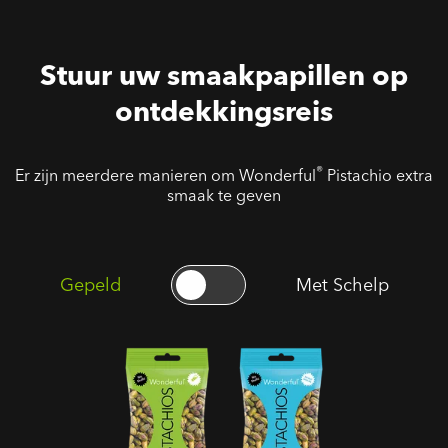
Stuur uw smaakpapillen op
ontdekkingsreis
®
Er zijn meerdere manieren om Wonderful
Pistachio extra
smaak te geven
Gepeld
Met Schelp
Gepelde
Ongezouten
Geroosterde
Geroosterde
Gezouten
Gepelde
Pistaches
Pistaches