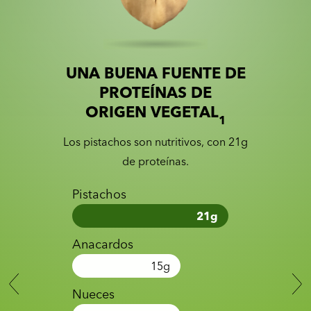
UNA BUENA FUENTE DE
Slide 1 of 2
Slider with nutrition information
PROTEÍNAS DE
ORIGEN VEGETAL
1
Los pistachos son nutritivos, con 21g
de proteínas.
Pistachos
21
g
Anacardos
15
g
Nueces