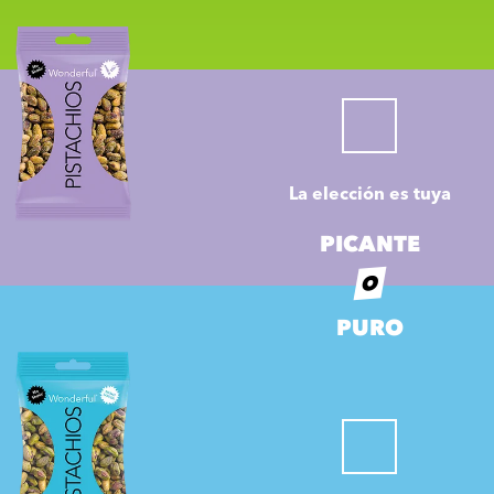
La elección es tuya
PICANTE
O
PURO