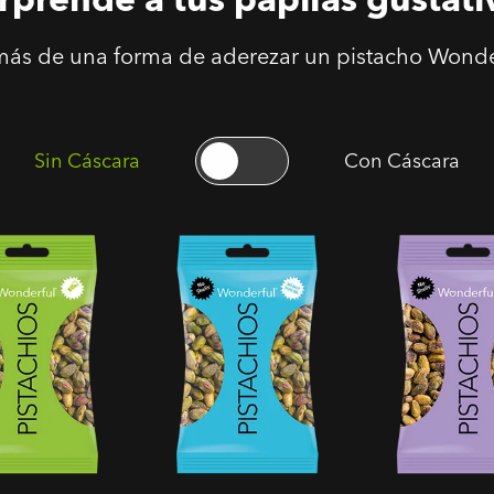
ás de una forma de aderezar un pistacho Wonde
Sin Cáscara
Con Cáscara
os Pelados
Pistachos Pelados
Pistachos Pe
s Salados
Tostados Sin Sal
con Sal y Pim