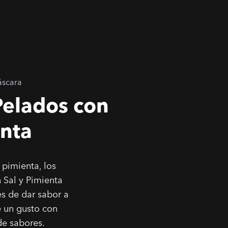
áscara
Pelados con
enta
pimienta, los
 Sal y Pimienta
s de dar sabor a
e un gusto con
e sabores.