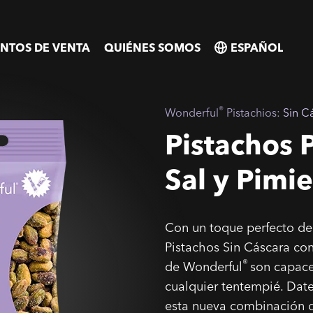
NTOS DE VENTA
QUIÉNES SOMOS
SELECT
SELECT
COUNTRY
COUNTRY
®
Wonderful
Pistachios:
Sin C
Pistachos 
Sal y Pimi
Con un toque perfecto de 
Pistachos Sin Cáscara con
®
de Wonderful
son capace
cualquier tentempié. Dat
esta nueva combinación d