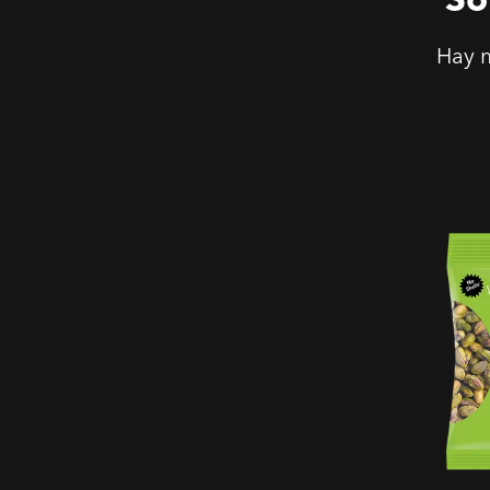
Hay m
Pistach
Tostado