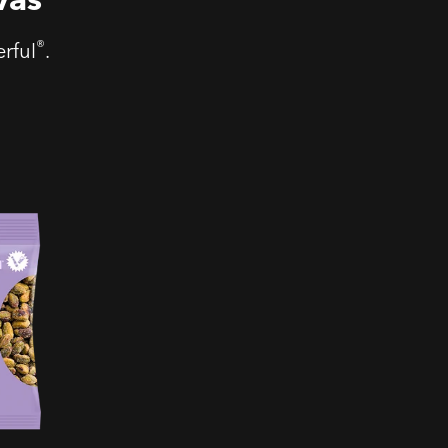
®
rful
.
lados
ienta