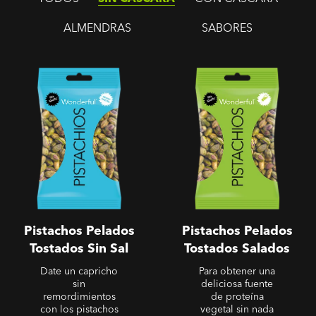
ALMENDRAS
SABORES
Sin Cáscara - Pistachos
Sin Cáscara - Pistachos
Pelados Tostados Sin Sal
Pelados Tostados Salados
Pistachos Pelados
Pistachos Pelados
Tostados Sin Sal
Tostados Salados
Date un capricho
Para obtener una
sin
deliciosa fuente
remordimientos
de proteína
con los pistachos
vegetal sin nada