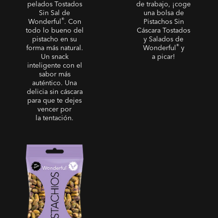
pelados Tostados
de trabajo, ¡coge
Sin Sal de
una bolsa de
®
Wonderful
. Con
Pistachos Sin
todo lo bueno del
Cáscara Tostados
pistacho en su
y Salados de
®
forma más natural.
Wonderful
y
Un snack
a picar!
inteligente con el
sabor más
auténtico. Una
delicia sin cáscara
para que te dejes
vencer por
la tentación.
Sin Cáscara - Pistachos
Pelados con Sal y Pimienta