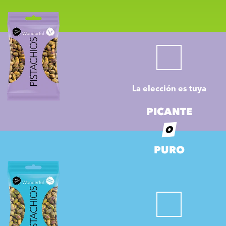
La elección es tuya
PICANTE
O
PURO