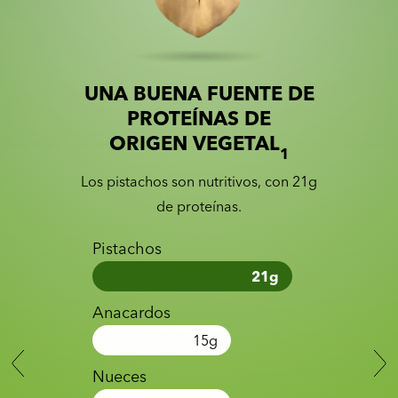
UNA BUENA FUENTE DE
Slide 1 of 2
Slider with nutrition information
PROTEÍNAS DE
ORIGEN VEGETAL
1
Los pistachos son nutritivos, con 21g
de proteínas.
Pistachos
21
g
Anacardos
15
g
Nueces