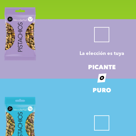
La elección es tuya
PICANTE
O
PURO