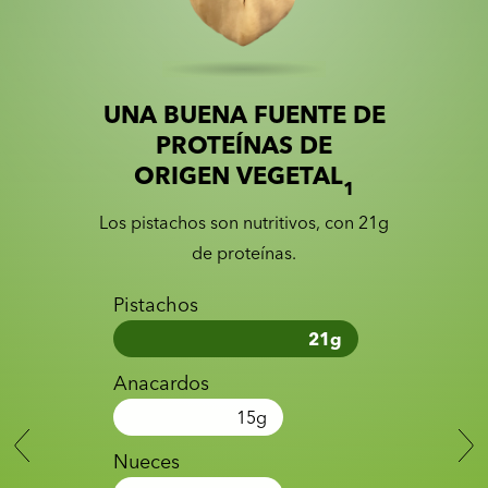
UNA BUENA FUENTE DE
Slide 1 of 2
Slider with nutrition information
PROTEÍNAS DE
ORIGEN VEGETAL
1
Los pistachos son nutritivos, con 21g
de proteínas.
Pistachos
21
g
Anacardos
15
g
Nueces