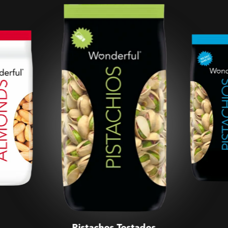
Pistachos Tostados
Salados
Pistachos Tostados