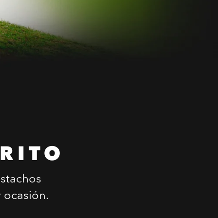
RITO
istachos
 ocasión.