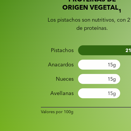
ORIGEN VEGETAL
1
Los pistachos son nutritivos, con 
de proteínas.
Pistachos
2
Anacardos
15
g
Nueces
15
g
Avellanas
15
g
Valores por 100g