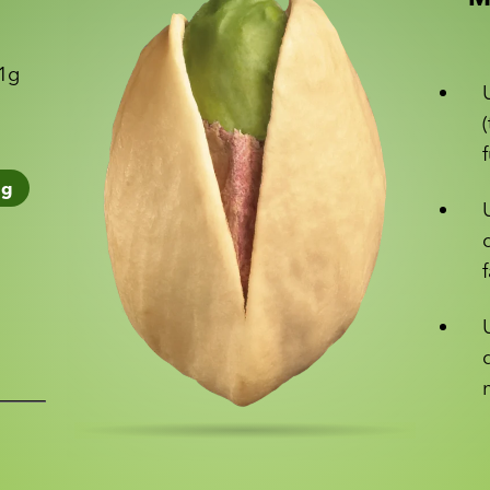
21g
1
g