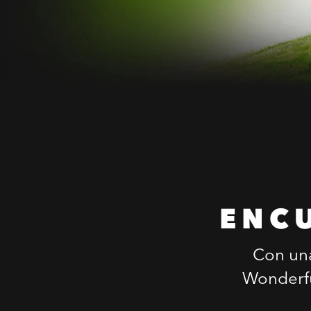
ENC
Con una
Wonderfu