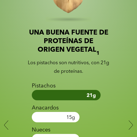
UNA BUENA FUENTE DE
Slide 1 of 2
Slider with nutrition information
PROTEÍNAS DE
ORIGEN VEGETAL
1
Los pistachos son nutritivos, con 21g
de proteínas.
Pistachos
21
g
Anacardos
15
g
Nueces