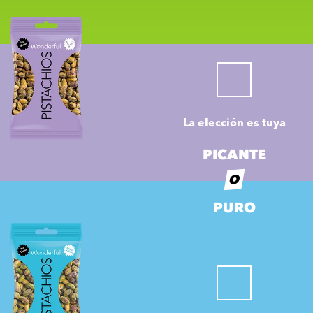
La elección es tuya
PICANTE
O
PURO