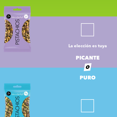
La elección es tuya
PICANTE
O
PURO