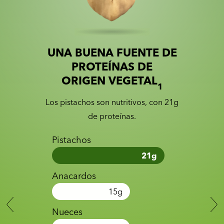
UNA BUENA FUENTE DE
Slide 1 of 2
Slider with nutrition information
PROTEÍNAS DE
ORIGEN VEGETAL
1
Los pistachos son nutritivos, con 21g
de proteínas.
Pistachos
21
g
Anacardos
15
g
Nueces