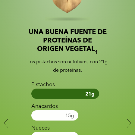
UNA BUENA FUENTE DE
Slide 1 of 2
Slider with nutrition information
PROTEÍNAS DE
ORIGEN VEGETAL
1
Los pistachos son nutritivos, con 21g
de proteínas.
Pistachos
21
g
Anacardos
15
g
Nueces