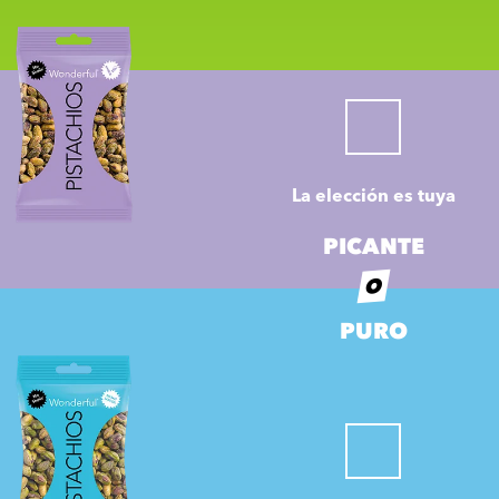
La elección es tuya
PICANTE
O
PURO