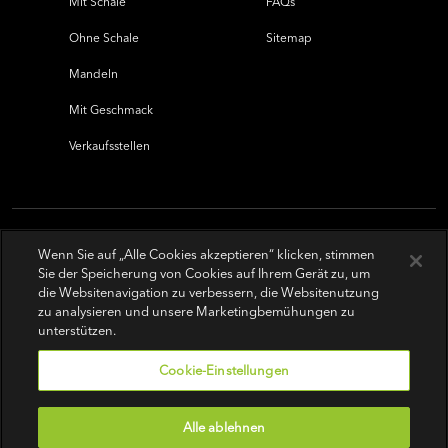
Mit Schale
FAQs
Ohne Schale
Sitemap
Mandeln
Mit Geschmack
Verkaufsstellen
Wenn Sie auf „Alle Cookies akzeptieren“ klicken, stimmen
Sie der Speicherung von Cookies auf Ihrem Gerät zu, um
die Websitenavigation zu verbessern, die Websitenutzung
zu analysieren und unsere Marketingbemühungen zu
unterstützen.
Cookie-Einstellungen
Alle ablehnen
Nutzungsbedingungen
|
Datenschutz-Bestimmungen
|