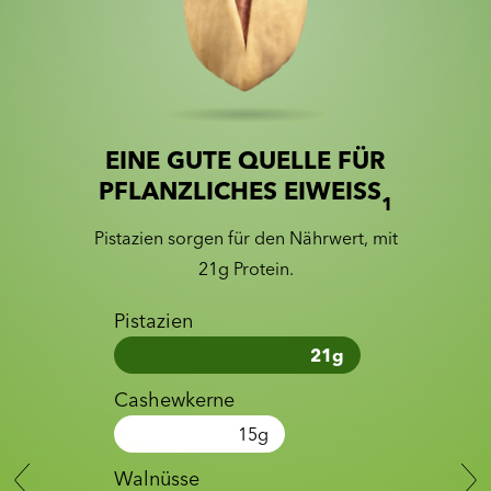
EINE GUTE QUELLE FÜR
Slide 1 of 2
Slider with nutrition information
PFLANZLICHES EIWEISS
1
Pistazien sorgen für den Nährwert, mit
21g Protein.
Pistazien
21
g
Cashewkerne
15
g
Walnüsse