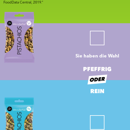
FoodData Central, 2019.”
Sie haben die Wahl
PFEFFRIG
ODER
REIN