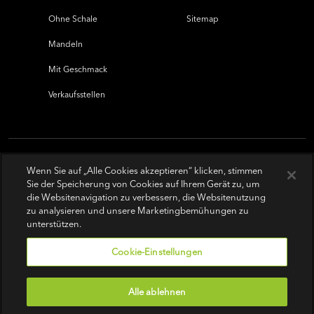
Ohne Schale
Sitemap
Mandeln
Mit Geschmack
Verkaufsstellen
Wenn Sie auf „Alle Cookies akzeptieren“ klicken, stimmen
Sie der Speicherung von Cookies auf Ihrem Gerät zu, um
die Websitenavigation zu verbessern, die Websitenutzung
zu analysieren und unsere Marketingbemühungen zu
unterstützen.
Cookie-Einstellungen
Alle ablehnen
Nutzungsbedingungen
|
Datenschutz-Bestimmungen
|
Do Not Sell or Share My Personal Information