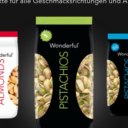
te für alle Geschmacksrichtungen und A
Geröstete Gesalzene
Pistazien