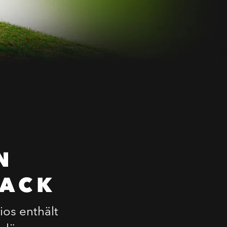
N
MACK
os enthält