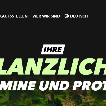
KAUFSSTELLEN
WER WIR SIND
SELECT
SELECT
COUNTRY
COUNTRY
IHRE
LANZLIC
MINE UND PRO