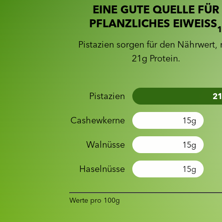
EINE GUTE QUELLE FÜR
PFLANZLICHES EIWEISS
Pistazien sorgen für den Nährwert, 
21g Protein.
Pistazien
2
Cashewkerne
15
g
Walnüsse
15
g
Haselnüsse
15
g
Werte pro 100g