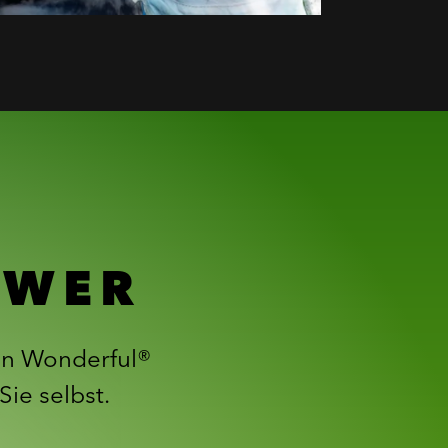
OWER
on Wonderful®
Sie selbst.