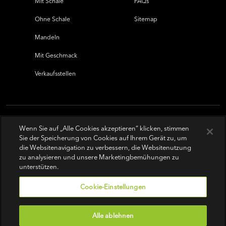
Mit Schale
FAQs
Ohne Schale
Sitemap
Mandeln
Mit Geschmack
Verkaufsstellen
Wenn Sie auf „Alle Cookies akzeptieren“ klicken, stimmen
Sie der Speicherung von Cookies auf Ihrem Gerät zu, um
die Websitenavigation zu verbessern, die Websitenutzung
zu analysieren und unsere Marketingbemühungen zu
unterstützen.
Cookie-Einstellungen
Alle ablehnen
Nutzungsbedingungen
|
Datenschutz-Bestimmungen
|