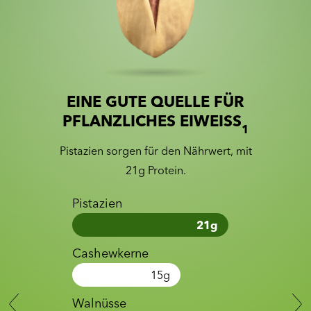
EINE GUTE QUELLE FÜR
Slide 1 of 2
Slider with nutrition information
PFLANZLICHES EIWEISS
1
Pistazien sorgen für den Nährwert, mit
21g Protein.
Pistazien
21
g
Cashewkerne
15
g
Walnüsse