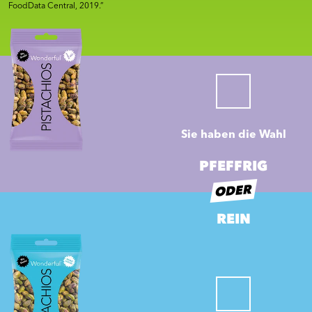
FoodData Central, 2019.”
Sie haben die Wahl
PFEFFRIG
ODER
REIN