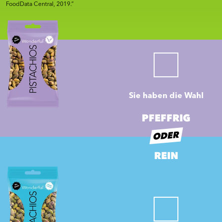
FoodData Central, 2019.”
Sie haben die Wahl
PFEFFRIG
ODER
REIN