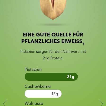
EINE GUTE QUELLE FÜR
Slide 1 of 2
Slider with nutrition information
PFLANZLICHES EIWEISS
1
Pistazien sorgen für den Nährwert, mit
21g Protein.
Pistazien
21
g
Cashewkerne
15
g
Walnüsse