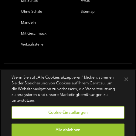
Mit Schale
FAQs
Ohne Schale
Sitemap
Mandeln
Mit Geschmack
Verkaufsstellen
Wenn Sie auf „Alle Cookies akzeptieren“ klicken, stimmen
Sie der Speicherung von Cookies auf Ihrem Gerät zu, um
die Websitenavigation zu verbessern, die Websitenutzung
zu analysieren und unsere Marketingbemühungen zu
unterstützen.
Cookie-Einstellungen
Alle ablehnen
Nutzungsbedingungen
|
Datenschutz-Bestimmungen
|