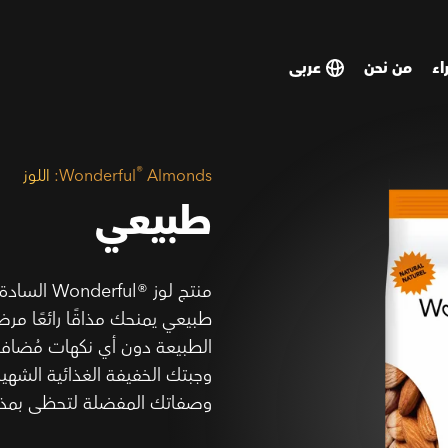
اء
من نحن
SELECT
SELECT
COUNTRY
COUNTRY
®
Almonds:
Wonderful
اللوز
طبيعي
منتج لوز rful®‎
طبيعي يمنحك مذاقًا رائعًا مرض
الطبيعة دون أي نكهات مُضافة 
وجبتك الخفيفة الغذائية الشهي
وصفاتك المفضلة لتحظى بمذاق