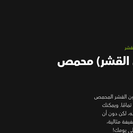
قشر
 القشر) محمص
تق Wonderful®‎ بدون القشر المحمص
مامًا. ويمكنك
ه، لكن دون أن
يفة مثالية،
إلى يومك!