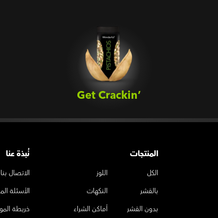
Get Crackin’‎
المنتجات
نُبذة عنا
الكل
اللوز
الاتصال بنا
بالقشر
النكهات
الأسئلة الم
بدون القشر
أماكن الشراء
خريطة المو