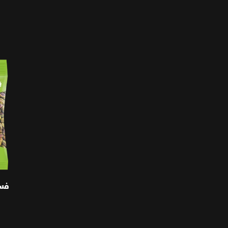
فستق 
محمص
فست