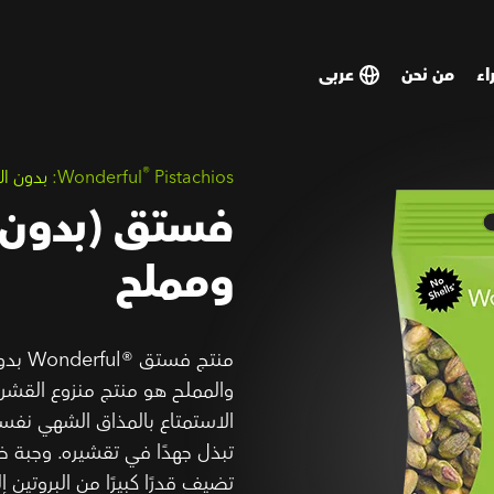
اء
من نحن
SELECT
SELECT
COUNTRY
COUNTRY
®
Pistachios:
Wonderful
بدون ال
فستق (بدون
ومملح
منتج فس
والمملح هو منتج منزوع القشر ت
الاستمتاع بالمذاق الشهي نفس
تبذل جهدًا في تقشيره. وجبة خف
تضيف قدرًا كبيرًا من البروتين 