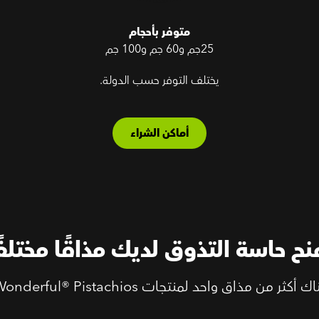
متوفر بأحجام
25جم و60 جم و100 جم
يختلف التوفر حسب الدولة.
أماكن الشراء
نح حاسة التذوق لديك مذاقًا مختلفً
 أكثر من مذاق واحد لمنتجات Wonderful® Pistachios.