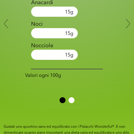
Anacardi
15
g
Noci
15
g
Nocciole
15
g
Valori ogni 100g
Gustati uno spuntino sano ed equilibrato con i Pistacchi Wonderful®. E non
dimenticare quanto siano importanti una dieta varia ed equilibrata e uno stilo