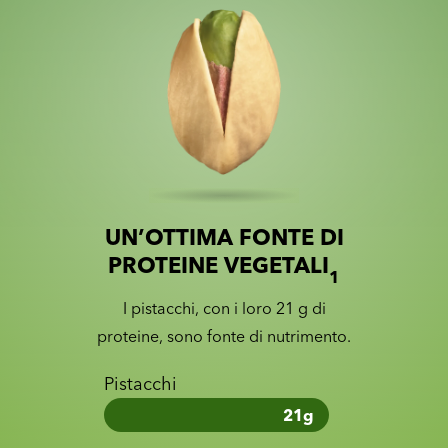
UN’OTTIMA FONTE DI
Slide 1 of 2
Slider with nutrition information
PROTEINE VEGETALI
1
I pistacchi, con i loro 21 g di
proteine, sono fonte di nutrimento.
Pistacchi
21
g