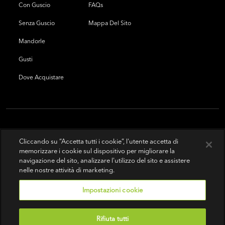
Con Guscio
FAQs
Senza Guscio
Mappa Del Sito
Mandorle
Gusti
Dove Acquistare
Cliccando su “Accetta tutti i cookie”, l'utente accetta di
memorizzare i cookie sul dispositivo per migliorare la
navigazione del sito, analizzare l'utilizzo del sito e assistere
nelle nostre attività di marketing.
Impostazioni cookie
Rifiuta tutti
Condizioni d'uso
|
Politica sulla riservatezza
|