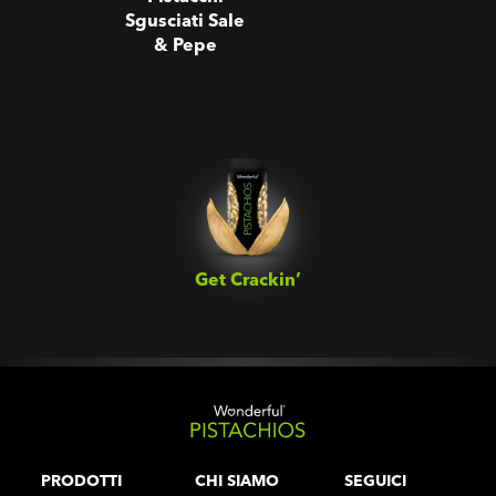
Sgusciati Sale
& Pepe
Get Crackin’‎
PRODOTTI
CHI SIAMO
SEGUICI