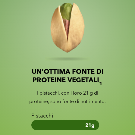
UN’OTTIMA FONTE DI
Slide 1 of 2
Slider with nutrition information
PROTEINE VEGETALI
1
I pistacchi, con i loro 21 g di
proteine, sono fonte di nutrimento.
Pistacchi
21
g