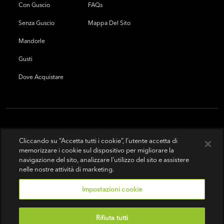
Con Guscio
FAQs
Senza Guscio
Mappa Del Sito
Mandorle
Gusti
Dove Acquistare
Cliccando su “Accetta tutti i cookie”, l'utente accetta di
memorizzare i cookie sul dispositivo per migliorare la
navigazione del sito, analizzare l'utilizzo del sito e assistere
nelle nostre attività di marketing.
Impostazioni cookie
Rifiuta tutti
Condizioni d'uso
|
Politica sulla riservatezza
|