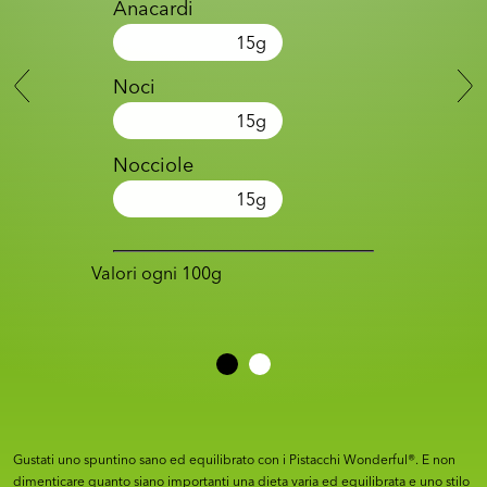
Anacardi
15
g
Noci
15
g
Nocciole
15
g
Valori ogni 100g
Gustati uno spuntino sano ed equilibrato con i Pistacchi Wonderful®. E non
dimenticare quanto siano importanti una dieta varia ed equilibrata e uno stilo