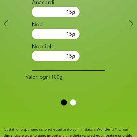
Anacardi
15
g
Noci
15
g
Nocciole
15
g
Valori ogni 100g
Gustati uno spuntino sano ed equilibrato con i Pistacchi Wonderful®. E non
dimenticare quanto siano importanti una dieta varia ed equilibrata e uno stilo