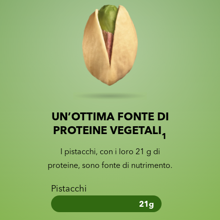
UN’OTTIMA FONTE DI
Slide 1 of 2
Slider with nutrition information
PROTEINE VEGETALI
1
I pistacchi, con i loro 21 g di
proteine, sono fonte di nutrimento.
Pistacchi
21
g