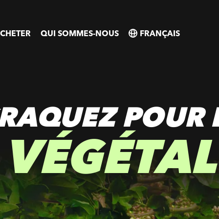
CHETER
QUI SOMMES-NOUS
SELECT
SELECT
COUNTRY
COUNTRY
RAQUEZ POUR 
VÉGÉTAL