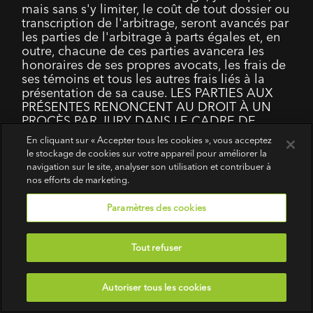
mais sans s'y limiter, le coût de tout dossier ou
transcription de l'arbitrage, seront avancés par
les parties de l'arbitrage à parts égales et, en
outre, chacune de ces parties avancera les
honoraires de ses propres avocats, les frais de
ses témoins et tous les autres frais liés à la
présentation de sa cause. LES PARTIES AUX
PRÉSENTES RENONCENT AU DROIT À UN
PROCÈS PAR JURY DANS LE CADRE DE
TOUTE CONTROVERSE OU RÉCLAMATION
En cliquant sur « Accepter tous les cookies », vous acceptez
ARBITRAIRE.
le stockage de cookies sur votre appareil pour améliorer la
navigation sur le site, analyser son utilisation et contribuer à
Renonciation à l'arbitrage de classe
nos efforts de marketing.
Dans toute la mesure permise par la loi
Paramètres des cookies
applicable, tous les Litiges seront résolus par
un arbitrage confidentiel contraignant sur une
base individuelle. Vous acceptez expressément
Tout refuser
qu'aucun autre Litige ne soit consolidé ou
associé à votre Litige, que ce soit dans le
cadre d'une procédure d'arbitrage collectif ou
Autoriser tous les cookies
autre (« Arbitrage de Catégorie »). Vous