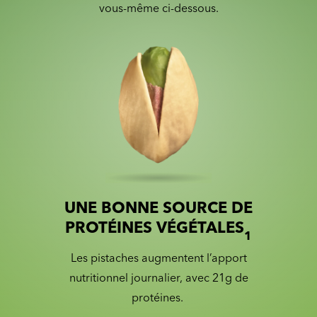
vous-même ci-dessous.
UNE BONNE SOURCE DE
Slide 1 of 2
Slider with nutrition information
PROTÉINES VÉGÉTALES
1
Les pistaches augmentent l’apport
nutritionnel journalier, avec 21g de
protéines.