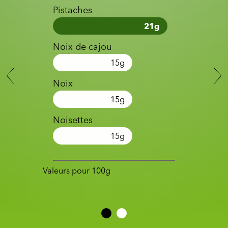
Pistaches
21
g
Noix de cajou
15
g
Noix
15
g
Noisettes
15
g
Valeurs pour 100g