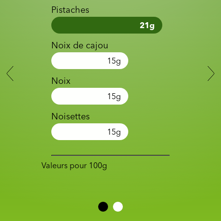
Pistaches
21
g
Noix de cajou
15
g
Noix
15
g
Noisettes
15
g
Valeurs pour 100g