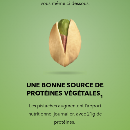
vous-même ci-dessous.
UNE BONNE SOURCE DE
Slide 1 of 2
Slider with nutrition information
PROTÉINES VÉGÉTALES
1
Les pistaches augmentent l’apport
nutritionnel journalier, avec 21g de
protéines.