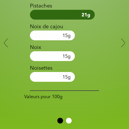
Pistaches
21
g
Noix de cajou
15
g
Noix
15
g
Noisettes
15
g
Valeurs pour 100g