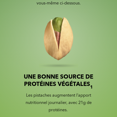
vous-même ci-dessous.
UNE BONNE SOURCE DE
Slide 1 of 2
Slider with nutrition information
PROTÉINES VÉGÉTALES
1
Les pistaches augmentent l’apport
nutritionnel journalier, avec 21g de
protéines.