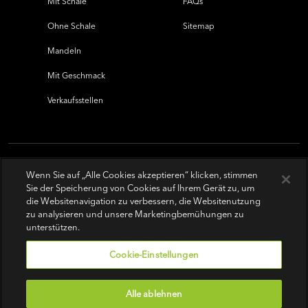
Mit Schale
FAQs
Ohne Schale
Sitemap
Mandeln
Mit Geschmack
Verkaufsstellen
Wenn Sie auf „Alle Cookies akzeptieren“ klicken, stimmen
Sie der Speicherung von Cookies auf Ihrem Gerät zu, um
die Websitenavigation zu verbessern, die Websitenutzung
zu analysieren und unsere Marketingbemühungen zu
unterstützen.
Cookie-Einstellungen
Alle ablehnen
Nutzungsbedingungen
|
Datenschutz-Bestimmungen
|