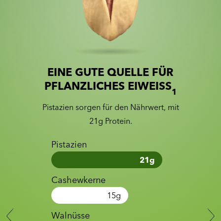
EINE GUTE QUELLE FÜR
Slide 1 of 2
Slider with nutrition information
PFLANZLICHES EIWEISS
1
Pistazien sorgen für den Nährwert, mit
21g Protein.
Pistazien
21
g
Cashewkerne
15
g
Walnüsse