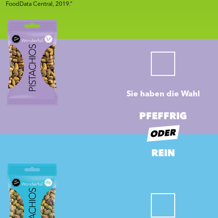
FoodData Central, 2019.”
Sie haben die Wahl
PFEFFRIG
ODER
REIN