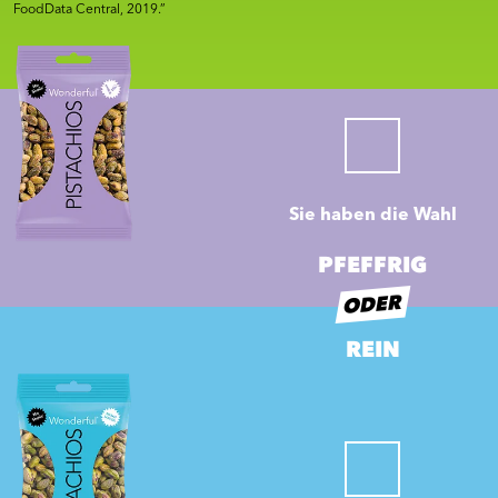
FoodData Central, 2019.”
Sie haben die Wahl
PFEFFRIG
ODER
REIN