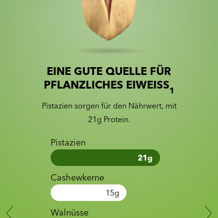
EINE GUTE QUELLE FÜR
Slide 1 of 2
Slider with nutrition information
PFLANZLICHES EIWEISS
1
Pistazien sorgen für den Nährwert, mit
21g Protein.
Pistazien
21
g
Cashewkerne
15
g
Walnüsse