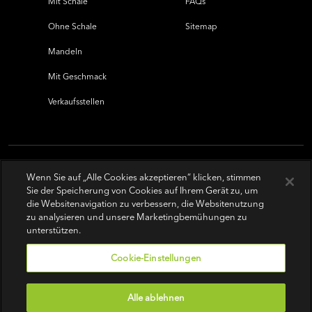
Mit Schale
FAQs
Ohne Schale
Sitemap
Mandeln
Mit Geschmack
Verkaufsstellen
Wenn Sie auf „Alle Cookies akzeptieren“ klicken, stimmen
Sie der Speicherung von Cookies auf Ihrem Gerät zu, um
die Websitenavigation zu verbessern, die Websitenutzung
zu analysieren und unsere Marketingbemühungen zu
unterstützen.
Cookie-Einstellungen
Alle ablehnen
Nutzungsbedingungen
|
Datenschutz-Bestimmungen
|