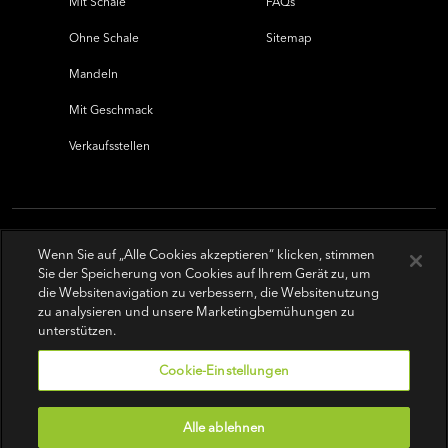
Mit Schale
FAQs
Ohne Schale
Sitemap
Mandeln
Mit Geschmack
Verkaufsstellen
Wenn Sie auf „Alle Cookies akzeptieren“ klicken, stimmen
Sie der Speicherung von Cookies auf Ihrem Gerät zu, um
die Websitenavigation zu verbessern, die Websitenutzung
zu analysieren und unsere Marketingbemühungen zu
unterstützen.
Cookie-Einstellungen
Alle ablehnen
Nutzungsbedingungen
|
Datenschutz-Bestimmungen
|