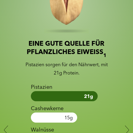
EINE GUTE QUELLE FÜR
Slide 1 of 2
Slider with nutrition information
PFLANZLICHES EIWEISS
1
Pistazien sorgen für den Nährwert, mit
21g Protein.
Pistazien
21
g
Cashewkerne
15
g
Walnüsse