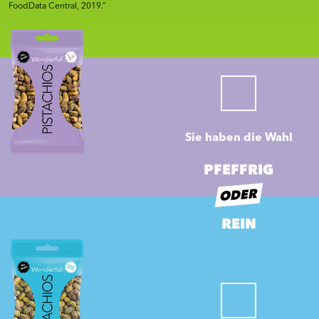
FoodData Central, 2019.”
Sie haben die Wahl
PFEFFRIG
ODER
REIN