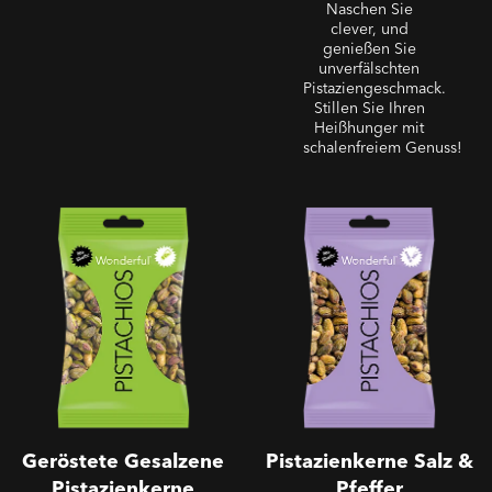
Naschen Sie
clever, und
genießen Sie
unverfälschten
Pistaziengeschmack.
Stillen Sie Ihren
Heißhunger mit
schalenfreiem Genuss!
Ohne Schale - Geröstete
Ohne Schale -
Gesalzene Pistazienkerne
Pistazienkerne Salz &
Pfeffer
Geröstete Gesalzene
Pistazienkerne Salz &
Pistazienkerne
Pfeffer