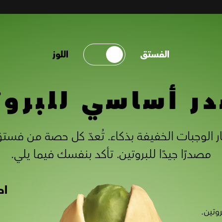
الفستق
اللوز
ر أساسي للبروت
مصدرًا جيدًا للبروتين. تأكد بنفسك فيما يلي.
اح