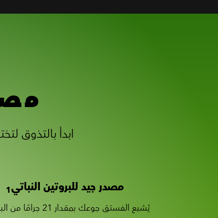
مصد
مصدر جيد للبروتين النباتي
1
يُشبع الفستق جوعك بمقدار 21 جرامًا من البروتين.