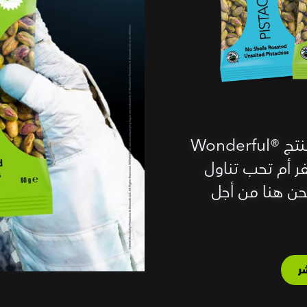
كم من السهل أن تحب تناول منتج Wonderful®‎
 أم تحب تناول
ن هنا من أجل
ر