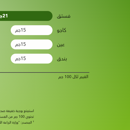
فستق
21
ج
كاجو
15
جم
عين
15
جم
بندق
15
جم
القيم لكل 100 جم
استمتع بوجبة خفيفة صحية ومتوازنة عند تناول فستق Wonderful®. إن
تحتوي 100 جم من الفستق على: فيتامين ب6: 1.1 مجم / فيتامين ب1 (ثيامين): 0.7 مجم / بوتاسيوم: 1010 مجم.
¹ المصدر: "وزارة الزراعة الأمريكية، خدمة البحوث الزراعية. FoodData Central، 2019”