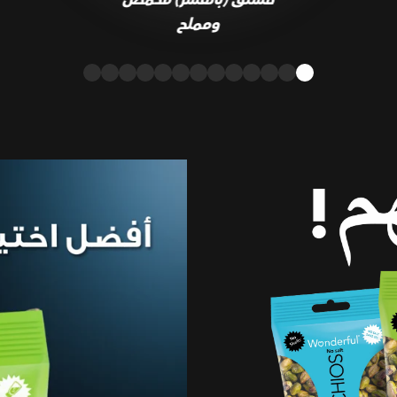
ومملح