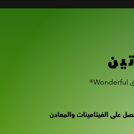
ين
ابدأ بالتذوق لتختار الوجبات الخفيفة بذكاء. تُعدّ كل حصة من فستق Wonderful®
صل على الفيتامينات والمعادن