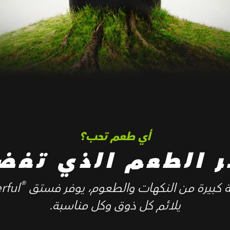
أي طعم تحب؟
ر الطعم الذي تفض
®
رة من النكهات والطعوم، يوفر فستق Wonderful
يلائم كل ذوق وكل مناسبة.