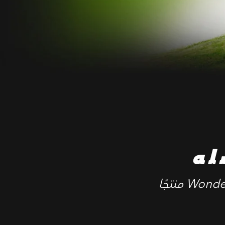
له
‎ منتجًا