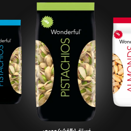
فستق (بالقشر) محمص
ومملح
فستق (بالقشر) محمص