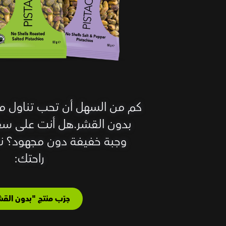
بدون القشر.هل أنت على سفر
وجبة خفيفة دون مجهود؟ نح
راحتك:
جرّب منتج "بدون القش