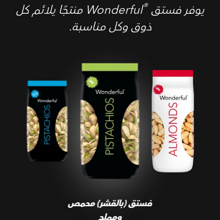
®
يوفر فستق Wonderful
‎ منتجًا يلائم كل
ذوق وكل مناسبة.
فستق (بالقشر) محمص
ومملح
فستق (بالقشر) محمص
ومملح