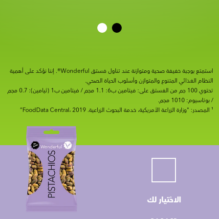
استمتع بوجبة خفيفة صحية ومتوازنة عند تناول فستق Wonderful®. إننا نؤكد على أهمية
النظام الغذائي المتنوع والمتوازن وأسلوب الحياة الصحي.
تحتوي 100 جم من الفستق على: فيتامين ب6: 1.1 مجم / فيتامين ب1 (ثيامين): 0.7 مجم
/ بوتاسيوم: 1010 مجم.
¹ المصدر: "وزارة الزراعة الأمريكية، خدمة البحوث الزراعية. FoodData Central، 2019”
الاختيار لك