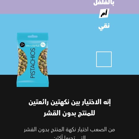
بالفلفل
أم
نقي
إنه الاختيار بين نكهتين رائعتين
للمنتج بدون القشر
من الصعب اختيار نكهة المنتج بدون القشر
التي تحبها أكثر: