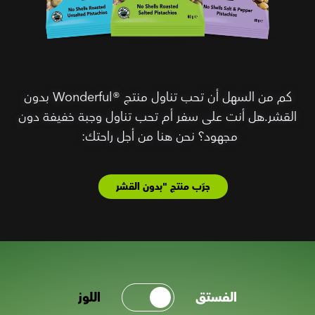
كم من السهل أن تحب تناول منتج Wonderful®‎ بدون
القشر.هل أنت على سفر أم تحب تناول وجبة خفيفة دون
مجهود؟ نحن هنا من أجل راحتك:
جرّب منتج "بدون القشر
الفستق
اللوز