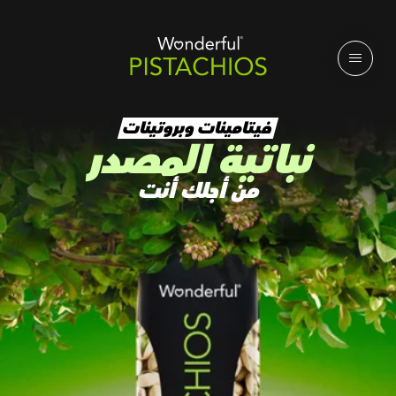
فيتامينات وبروتينات
نباتية المصدر
من أجلك أنت