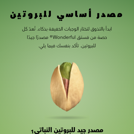
مصدر أساسي للبروتين
ابدأ بالتذوق لتختار الوجبات الخفيفة بذكاء. تُعدّ كل
حصة من فستق Wonderful® مصدرًا جيدًا
للبروتين. تأكد بنفسك فيما يلي.
مصدر جيد للبروتين النباتي
Slide 1 of 2
Slider with nutrition information
1