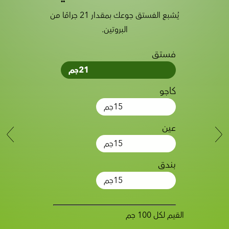
يُشبع الفستق جوعك بمقدار 21 جرامًا من
البروتين.
فستق
21
جم
كاجو
15
جم
عين
15
جم
بندق
15
جم
القيم لكل 100 جم