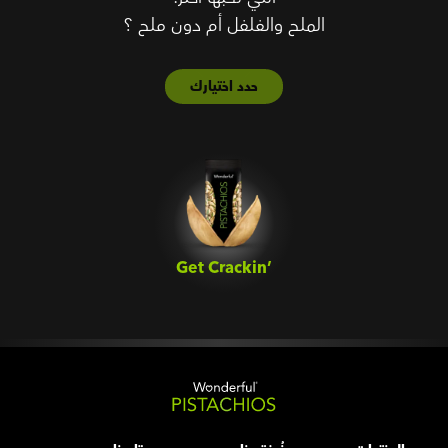
الملح والفلفل أم دون ملح ؟
حدد اختيارك
Get Crackin’‎