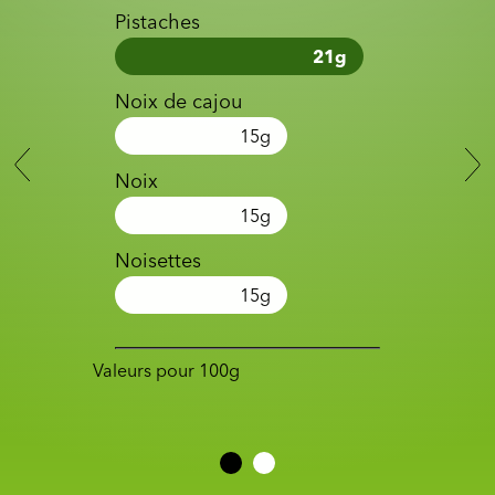
Pistaches
21
g
Noix de cajou
15
g
Noix
15
g
Noisettes
15
g
Valeurs pour 100g