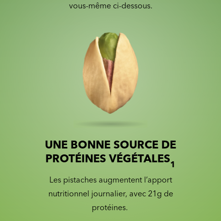
vous-même ci-dessous.
UNE BONNE SOURCE DE
Slide 1 of 2
Slider with nutrition information
PROTÉINES VÉGÉTALES
1
Les pistaches augmentent l’apport
nutritionnel journalier, avec 21g de
protéines.