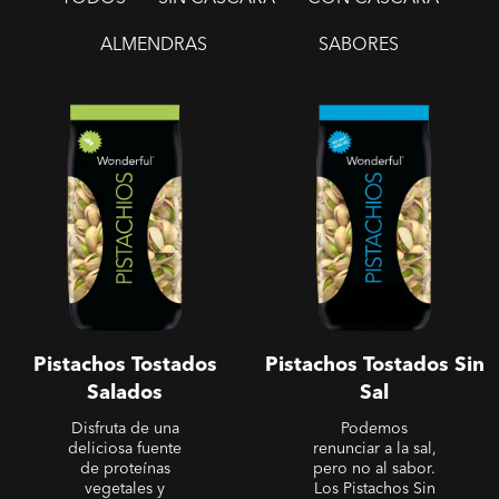
ALMENDRAS
SABORES
Pistachos Tostados
Pistachos Tostados Sin Sal
Salados
Pistachos Tostados
Pistachos Tostados Sin
Salados
Sal
Disfruta de una
Podemos
deliciosa fuente
renunciar a la sal,
de proteínas
pero no al sabor.
vegetales y
Los Pistachos Sin