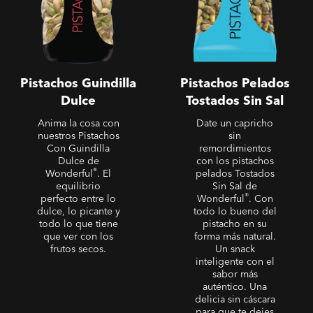
Pistachos Guindilla
Pistachos Pelados
Dulce
Tostados Sin Sal
Anima la cosa con
Date un capricho
nuestros Pistachos
sin
Con Guindilla
remordimientos
Dulce de
con los pistachos
®
Wonderful
. El
pelados Tostados
equilibrio
Sin Sal de
®
perfecto entre lo
Wonderful
. Con
dulce, lo picante y
todo lo bueno del
todo lo que tiene
pistacho en su
que ver con los
forma más natural.
frutos secos.
Un snack
inteligente con el
sabor más
auténtico. Una
delicia sin cáscara
para que te dejes