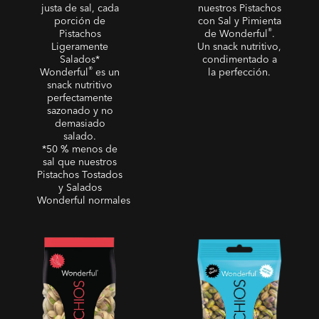
justa de sal, cada
nuestros Pistachos
porción de
con Sal y Pimienta
®
Pistachos
de Wonderful
.
Ligeramente
Un snack nutritivo,
Salados*
condimentado a
®
Wonderful
es un
la perfección.
snack nutritivo
perfectamente
sazonado y no
demasiado
salado.
*50 % menos de
sal que nuestros
Pistachos Tostados
y Salados
Wonderful normales
Pistachos Guindilla Dulce
Sin Cáscara - Pistachos
Pelados Tostados Sin Sal