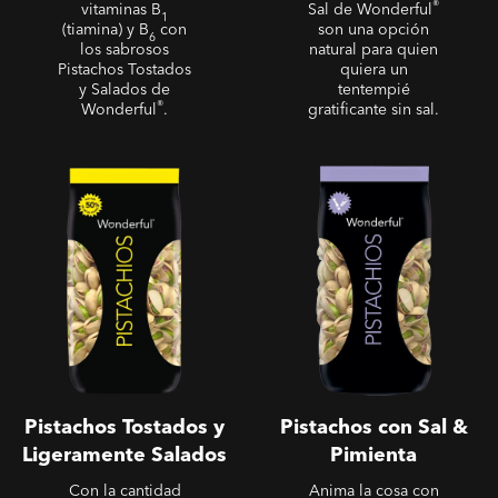
®
vitaminas B
Sal de Wonderful
1
(tiamina) y B
con
son una opción
6
los sabrosos
natural para quien
Pistachos Tostados
quiera un
y Salados de
tentempié
®
Wonderful
.
gratificante sin sal.
Pistachos Tostados y
Pistachos con Sal &
Ligeramente Salados
Pimienta
Pistachos Tostados y
Pistachos con Sal &
Ligeramente Salados
Pimienta
Con la cantidad
Anima la cosa con