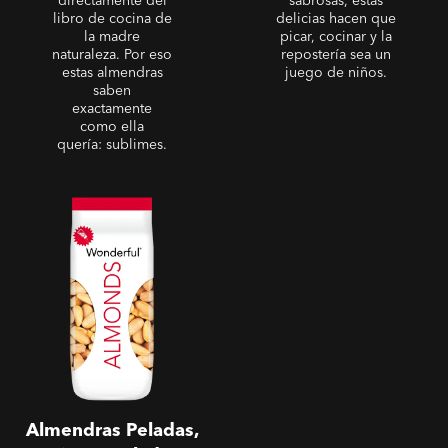
directamente del
sabrosas, estas
libro de cocina de
delicias hacen que
la madre
picar, cocinar y la
naturaleza. Por eso
repostería sea un
estas almendras
juego de niños.
saben
exactamente
como ella
quería: sublimes.
Almendras Peladas, Fritas y
Saladas
Almendras Peladas,