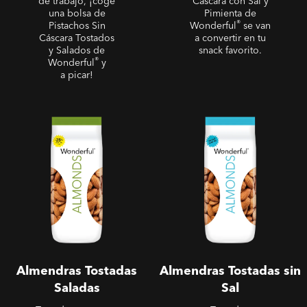
de trabajo, ¡coge
Cáscara con Sal y
una bolsa de
Pimienta de
®
Pistachos Sin
Wonderful
se van
Cáscara Tostados
a convertir en tu
y Salados de
snack favorito.
®
Wonderful
y
a picar!
Almendras Tostadas
Almendras Tostadas sin Sal
Saladas
Almendras Tostadas
Almendras Tostadas sin
Saladas
Sal