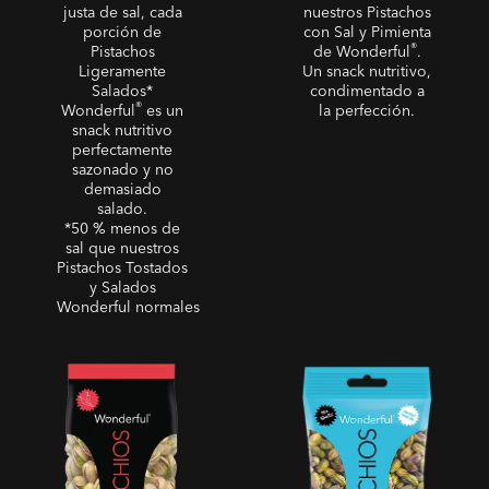
justa de sal, cada
nuestros Pistachos
porción de
con Sal y Pimienta
®
Pistachos
de Wonderful
.
Ligeramente
Un snack nutritivo,
Salados*
condimentado a
®
Wonderful
es un
la perfección.
snack nutritivo
perfectamente
sazonado y no
demasiado
salado.
*50 % menos de
sal que nuestros
Pistachos Tostados
y Salados
Wonderful normales
Pistachos Guindilla Dulce
Sin Cáscara - Pistachos
Pelados Tostados Sin Sal