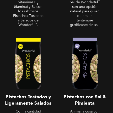
®
vitaminas B
Sal de Wonderful
1
(tiamina) y B
con
son una opción
6
los sabrosos
natural para quien
Pistachos Tostados
quiera un
y Salados de
tentempié
®
Wonderful
.
gratificante sin sal.
Pistachos Tostados y
Pistachos con Sal &
Ligeramente Salados
Pimienta
Pistachos Tostados y
Pistachos con Sal &
Ligeramente Salados
Pimienta
Con la cantidad
Anima la cosa con