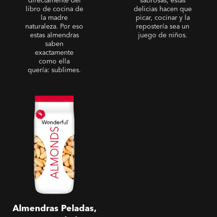
directamente del
sabrosas, estas
libro de cocina de
delicias hacen que
la madre
picar, cocinar y la
naturaleza. Por eso
repostería sea un
estas almendras
juego de niños.
saben
exactamente
como ella
quería: sublimes.
Almendras Peladas, Fritas y
Saladas
Almendras Peladas,