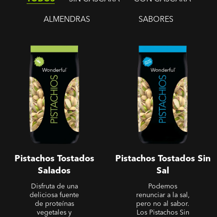
ALMENDRAS
SABORES
Pistachos Tostados
Pistachos Tostados Sin Sal
Salados
Pistachos Tostados
Pistachos Tostados Sin
Salados
Sal
Disfruta de una
Podemos
deliciosa fuente
renunciar a la sal,
de proteínas
pero no al sabor.
vegetales y
Los Pistachos Sin