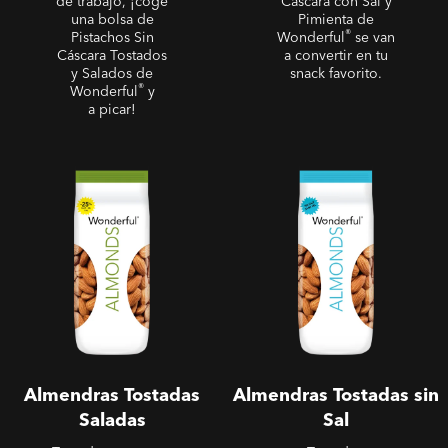
de trabajo, ¡coge
Cáscara con Sal y
una bolsa de
Pimienta de
®
Pistachos Sin
Wonderful
se van
Cáscara Tostados
a convertir en tu
y Salados de
snack favorito.
®
Wonderful
y
a picar!
Almendras Tostadas
Almendras Tostadas sin Sal
Saladas
Almendras Tostadas
Almendras Tostadas sin
Saladas
Sal