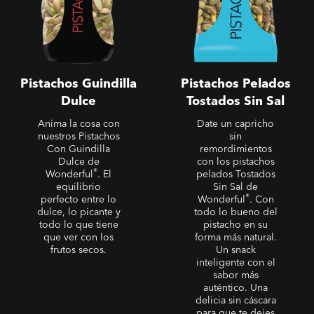
Pistachos Guindilla
Pistachos Pelados
Dulce
Tostados Sin Sal
Anima la cosa con
Date un capricho
nuestros Pistachos
sin
Con Guindilla
remordimientos
Dulce de
con los pistachos
®
Wonderful
. El
pelados Tostados
equilibrio
Sin Sal de
®
perfecto entre lo
Wonderful
. Con
dulce, lo picante y
todo lo bueno del
todo lo que tiene
pistacho en su
que ver con los
forma más natural.
frutos secos.
Un snack
inteligente con el
sabor más
auténtico. Una
delicia sin cáscara
para que te dejes