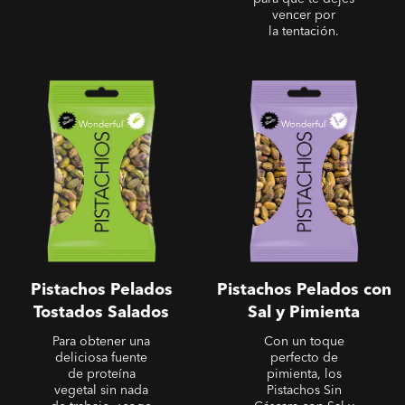
vencer por
la tentación.
Sin Cáscara - Pistachos
Sin Cáscara - Pistachos
Pelados Tostados Salados
Pelados con Sal y Pimienta
Pistachos Pelados
Pistachos Pelados con
Tostados Salados
Sal y Pimienta
Para obtener una
Con un toque
deliciosa fuente
perfecto de
de proteína
pimienta, los
vegetal sin nada
Pistachos Sin