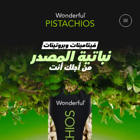
فيتامينات وبروتينات
نباتية المصدر
من أجلك أنت