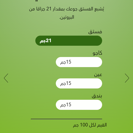
يُشبع الفستق جوعك بمقدار 21 جرامًا من
البروتين.
فستق
21
جم
كاجو
15
جم
عين
15
جم
بندق
15
جم
القيم لكل 100 جم