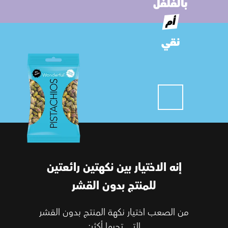
بالفلفل
أم
نقي
إنه الاختيار بين نكهتين رائعتين
للمنتج بدون القشر
من الصعب اختيار نكهة المنتج بدون القشر
التي تحبها أكثر: