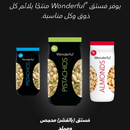
®
يوفر فستق Wonderful
‎ منتجًا يلائم كل
ذوق وكل مناسبة.
فستق (بالقشر) محمص
ومملح
فستق (بالقشر) محمص
ومملح