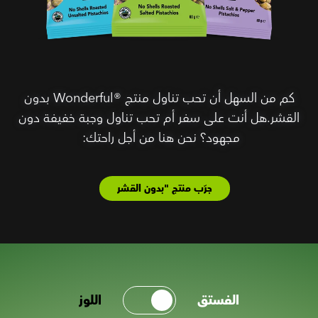
كم من السهل أن تحب تناول منتج Wonderful®‎ بدون
القشر.هل أنت على سفر أم تحب تناول وجبة خفيفة دون
مجهود؟ نحن هنا من أجل راحتك:
جرّب منتج "بدون القشر
الفستق
اللوز