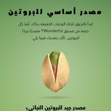
مصدر أساسي للبروتين
ابدأ بالتذوق لتختار الوجبات الخفيفة بذكاء. تُعدّ كل
حصة من فستق Wonderful® مصدرًا جيدًا
للبروتين. تأكد بنفسك فيما يلي.
مصدر جيد للبروتين النباتي
Slide 1 of 2
Slider with nutrition information
1