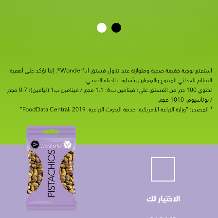
استمتع بوجبة خفيفة صحية ومتوازنة عند تناول فستق Wonderful®. إننا نؤكد على أهمية
النظام الغذائي المتنوع والمتوازن وأسلوب الحياة الصحي.
تحتوي 100 جم من الفستق على: فيتامين ب6: 1.1 مجم / فيتامين ب1 (ثيامين): 0.7 مجم
/ بوتاسيوم: 1010 مجم.
¹ المصدر: "وزارة الزراعة الأمريكية، خدمة البحوث الزراعية. FoodData Central، 2019”
الاختيار لك