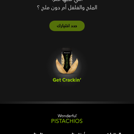
الملح والفلفل أم دون ملح ؟
حدد اختيارك
Get Crackin’‎