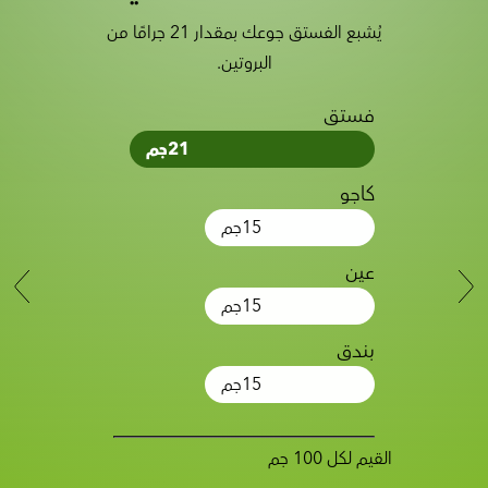
يُشبع الفستق جوعك بمقدار 21 جرامًا من
البروتين.
فستق
21
جم
كاجو
15
جم
عين
15
جم
بندق
15
جم
القيم لكل 100 جم