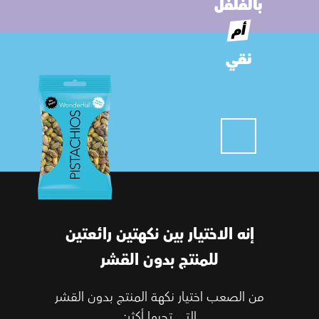
بالفلفل
أم
نقي
إنه الاختيار بين نكهتين رائعتين
للمنتج بدون القشر
من الصعب اختيار نكهة المنتج بدون القشر
التي تحبها أكثر: