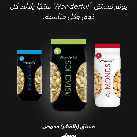
®
يوفر فستق Wonderful
‎ منتجًا يلائم كل
ذوق وكل مناسبة.
فستق (بالقشر) محمص
ومملح
فستق (بالقشر) محمص
ومملح