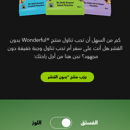
كم من السهل أن تحب تناول منتج Wonderful®‎ بدون
القشر.هل أنت على سفر أم تحب تناول وجبة خفيفة دون
مجهود؟ نحن هنا من أجل راحتك:
جرّب منتج "بدون القشر
الفستق
اللوز