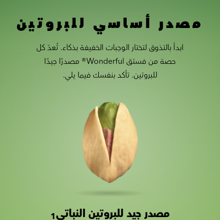
مصدر أساسي للبروتين
ابدأ بالتذوق لتختار الوجبات الخفيفة بذكاء. تُعدّ كل
حصة من فستق Wonderful® مصدرًا جيدًا
للبروتين. تأكد بنفسك فيما يلي.
مصدر جيد للبروتين النباتي
Slide 1 of 2
Slider with nutrition information
1