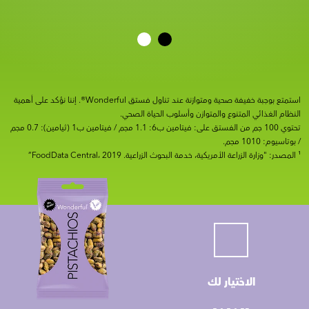
استمتع بوجبة خفيفة صحية ومتوازنة عند تناول فستق Wonderful®. إننا نؤكد على أهمية
النظام الغذائي المتنوع والمتوازن وأسلوب الحياة الصحي.
تحتوي 100 جم من الفستق على: فيتامين ب6: 1.1 مجم / فيتامين ب1 (ثيامين): 0.7 مجم
/ بوتاسيوم: 1010 مجم.
¹ المصدر: "وزارة الزراعة الأمريكية، خدمة البحوث الزراعية. FoodData Central، 2019”
الاختيار لك