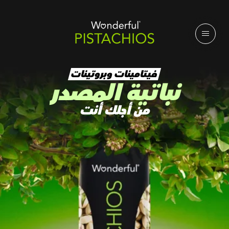
فيتامينات وبروتينات
نباتية المصدر
من أجلك أنت