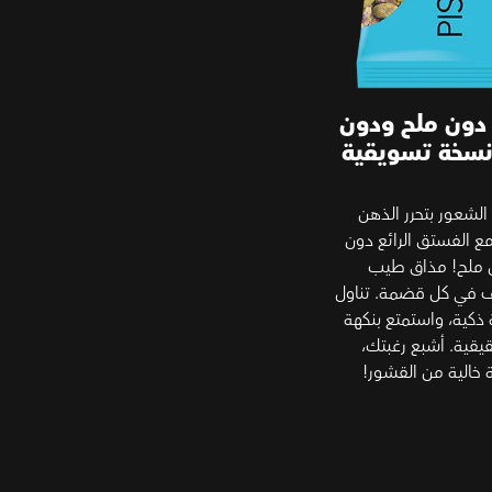
ون ملح ودون
سخة تسويقية
لشعور بتحرر الذهن
مع الفستق الرائع دون
 ملح! مذاق طيب
 في كل قضمة. تناول
ذكية، واستمتع بنكهة
يقية. أشبع رغبتك،
 خالية من القشور!
ح