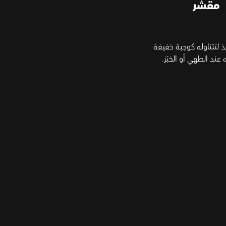
مقشر
 لتتناوله كوجبة خفيفة
عند الطهي أو الخبْز.