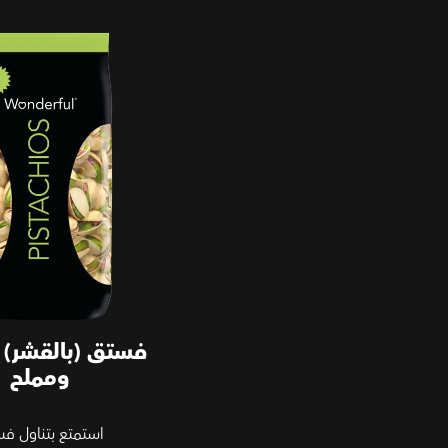
فستق (بالقشر) محمص 
فستق (بالقشر)
ومملح
استمتع بتناول ف