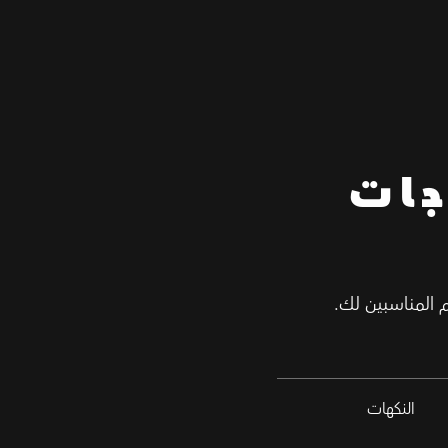
جات
م المناسبين لك.
النكهات