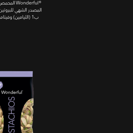
Wonderful®‎ ا
المصدر الشهي للبروتين
ب1 (الثيامين) وفيتامين ب6.
الملح والفلفل