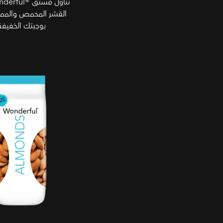
القشر المحمص والممل
بوجبتك الخفيفة
محمص بدون ملح