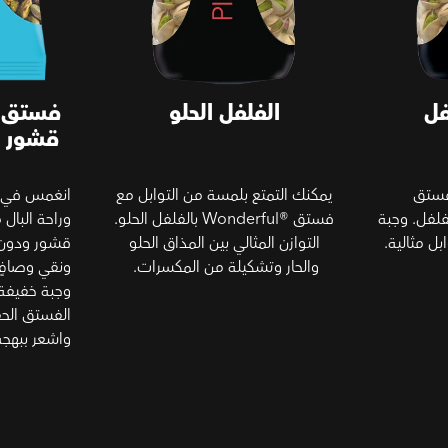
فل
الفلفل الحلو
فستق د
قشور ن
فستق
يمكنك التمتع بلمسة من التوابل مع
انغمس في ا
ملح والفلفل. وجبة
فستق Wonderful®‎ بالفلفل الحلو.
وراحة البال 
بل مثالية.
التوازن المثالي بين المذاق الحلو
قشور ودون
والحار وتشكيلة من المكسرات.
ونقي وصافٍ
وجبة خفيفة 
الفستق الحق
واشعر ببهجة
ن القشر)
بدون القشر - الملح والفلفل
محمص وممل