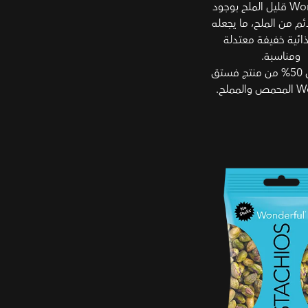
Wonderful®‎ قليل الملح بوجود
ائم من الملح، ما يجعله
ائية خفيفة معتدلة
ومناسبة.
*الملح أقل 50% من منتج فستق
مملح.
- فستق دون ملح ودون
سويقية