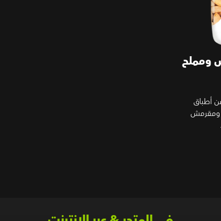
 ومملح
ن أطباق
يذ ومقرمش
في المتجر & عبر الإنترنت