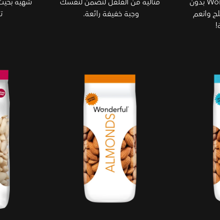
تناول فستق Wonderful®‎ بدون
مثالية من الفلفل لتضمن لنفسك
شهية بحيث 
ح وانعم
وجبة خفيفة رائعة.
ت
!
طبيعي
مقشر