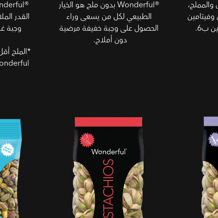
لمحمص والمملح،
Wonderful®‎ بدون ملح هو الخيار
 وفيتامين
الطبيعي لكل من يسعى وراء
القدر المل
الحصول على وجبة خفيفة مرضية
وجبة غذ
دون أملاح.
Wonderful المحمص وال
الفلفل الحلو
بدون القشر 
قشور نسخة ت