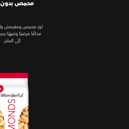
محمص بدون 
لوز محمص ومقرمش ولذ
مذاقًا مرضيًا وشهيًا بحي
إلى الملح.
لوز مقشر ومحمص وممل