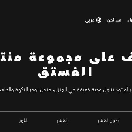
اء
من نحن
SELECT
SELECT
COUNTRY
COUNTRY
ف على مجموعة منت
الفستق
أو تودّ تناول وجبة خفيفة في المنزل، فنحن نوفر النكهة والطع
بدون القشر
بالقشر
اللوز