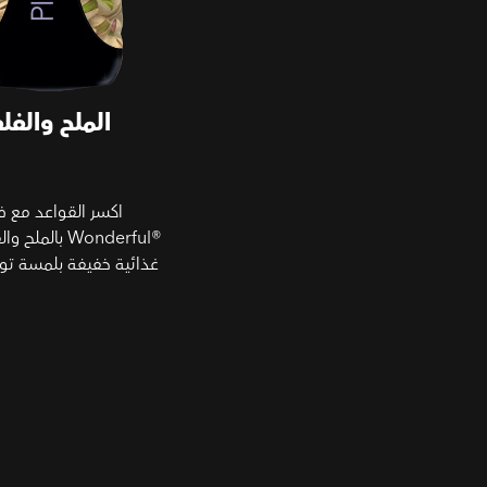
الملح والفل
اكسر القواعد مع 
Wonderful®‎ بال
غذائية خفيفة بلمسة توا
بدون القشر - فستق (بدو