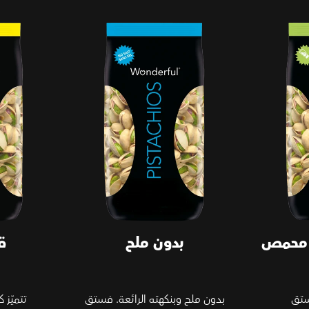
ومملح
بدون ملح
قليل الملح
 محمص
بدون ملح
ق
ستق
بدون ملح وبنكهته الرائعة. فستق
تتميّز