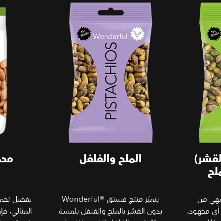
قشر)
الملح والفلفل
محم
لح
هي من
يتميّز منتج فستق Wonderful®‎
بفضل تحمي
 أي مجهود،
بدون القشر بالملح والفلفل بلمسة
المثالي، ف