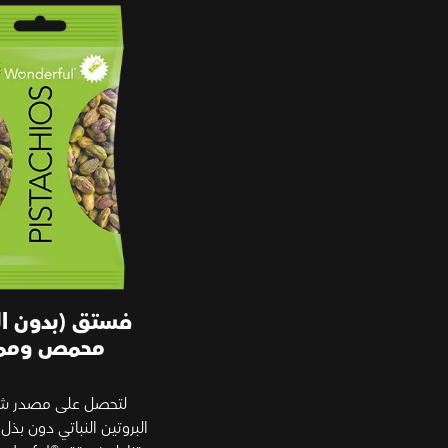
محمص ومملح
فستق (بدون ال
محمص ومم
لتحصل على مصدر ش
البروتين النباتي دون بذل