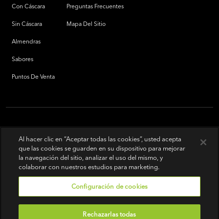
Con Cáscara
Preguntas Frecuentes
Sin Cáscara
Mapa Del Sitio
Almendras
Sabores
Puntos De Venta
Al hacer clic en “Aceptar todas las cookies”, usted acepta
que las cookies se guarden en su dispositivo para mejorar
la navegación del sitio, analizar el uso del mismo, y
colaborar con nuestros estudios para marketing.
Configuración de cookies
Rechazarlas todas
Sobre términos de uso
|
Política de privacidad
|