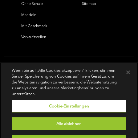
Ohne Schale
Sitemap
Mandeln
Mit Geschmack
Verkaufsstellen
Wenn Sie auf „Alle Cookies akzeptieren“ klicken, stimmen
Sie der Speicherung von Cookies auf Ihrem Gerät zu, um
die Websitenavigation zu verbessern, die Websitenutzung
zu analysieren und unsere Marketingbemühungen zu
unterstützen.
Cookie-Einstellungen
Alle ablehnen
Nutzungsbedingungen
|
Datenschutz-Bestimmungen
|
Do Not Sell or Share My Personal Information