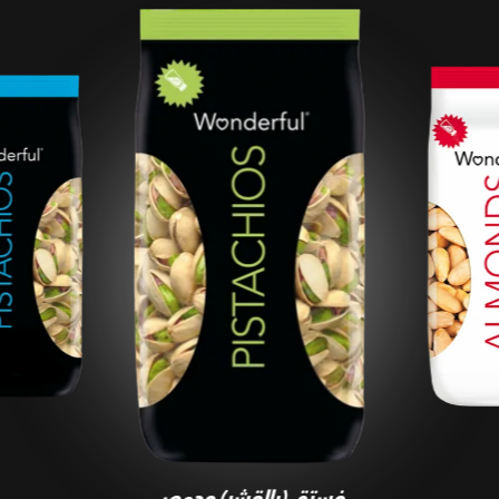
فستق (بالقشر) محمص
ومملح
فستق (بالقشر) محمص