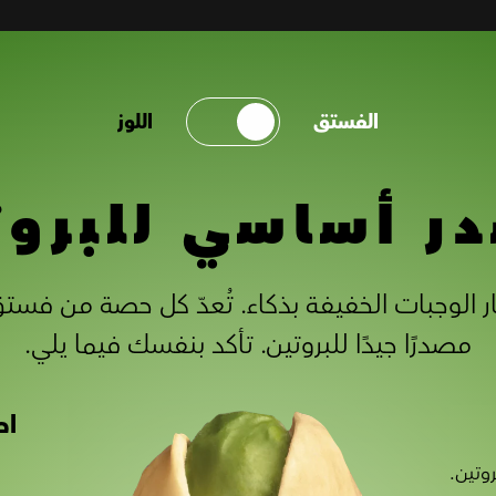
الفستق
اللوز
ر أساسي للبروت
مصدرًا جيدًا للبروتين. تأكد بنفسك فيما يلي.
اح