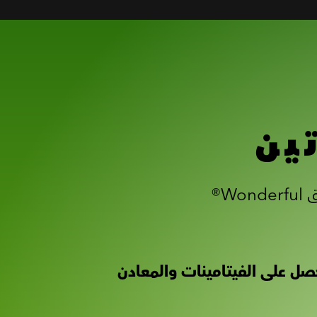
ين
ابدأ بالتذوق لتختار الوجبات الخفيفة بذكاء. تُعدّ كل حصة من فستق Wonderful®
صل على الفيتامينات والمعادن