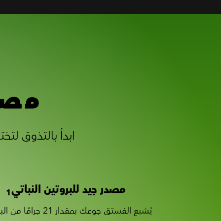
مصد
مصدر جيد للبروتين النباتي
1
يُشبع الفستق جوعك بمقدار 21 جرامًا من البروتين.