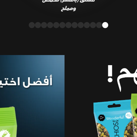
ومملح