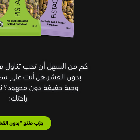
بدون القشر.هل أنت على سفر
وجبة خفيفة دون مجهود؟ نح
راحتك:
جرّب منتج "بدون القش