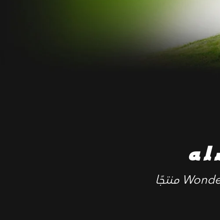
له
‎ منتجًا