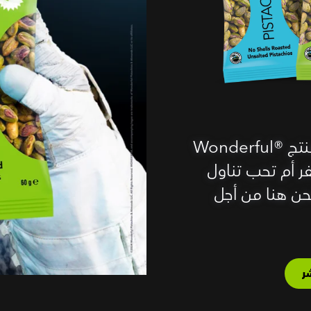
كم من السهل أن تحب تناول منتج Wonderful®‎
 أم تحب تناول
ن هنا من أجل
ر