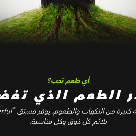
أي طعم تحب؟
ر الطعم الذي تفض
®
رة من النكهات والطعوم، يوفر فستق Wonderful
يلائم كل ذوق وكل مناسبة.