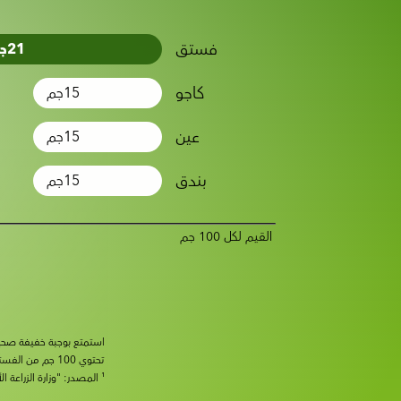
فستق
21
ج
كاجو
15
جم
عين
15
جم
بندق
15
جم
القيم لكل 100 جم
استمتع بوجبة خفيفة صحية ومتوازنة عند تناول فستق Wonderful®. إن
تحتوي 100 جم من الفستق على: فيتامين ب6: 1.1 مجم / فيتامين ب1 (ثيامين): 0.7 مجم / بوتاسيوم: 1010 مجم.
¹ المصدر: "وزارة الزراعة الأمريكية، خدمة البحوث الزراعية. FoodData Central، 2019”