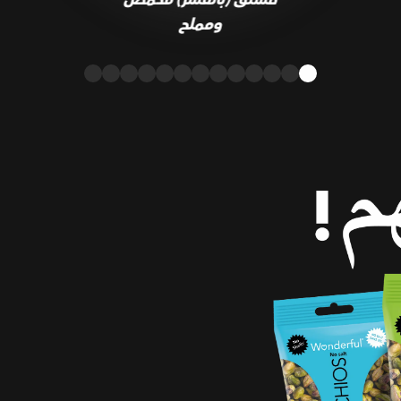
ومملح