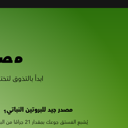
مصد
مصدر جيد للبروتين النباتي
1
يُشبع الفستق جوعك بمقدار 21 جرامًا من البروتين.