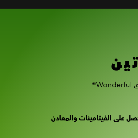
ين
ابدأ بالتذوق لتختار الوجبات الخفيفة بذكاء. تُعدّ كل حصة من فستق Wonderful®
صل على الفيتامينات والمعادن