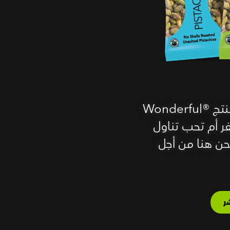
كم من السهل أن تحب تناول منتج Wonderful®‎
 أم تحب تناول
ن هنا من أجل
ر