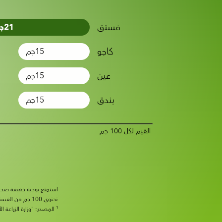
فستق
21
ج
كاجو
15
جم
عين
15
جم
بندق
15
جم
القيم لكل 100 جم
استمتع بوجبة خفيفة صحية ومتوازنة عند تناول فستق Wonderful®. إن
تحتوي 100 جم من الفستق على: فيتامين ب6: 1.1 مجم / فيتامين ب1 (ثيامين): 0.7 مجم / بوتاسيوم: 1010 مجم.
¹ المصدر: "وزارة الزراعة الأمريكية، خدمة البحوث الزراعية. FoodData Central، 2019”