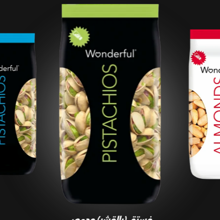
فستق (بالقشر) محمص
ومملح
فستق (بالقشر) محمص