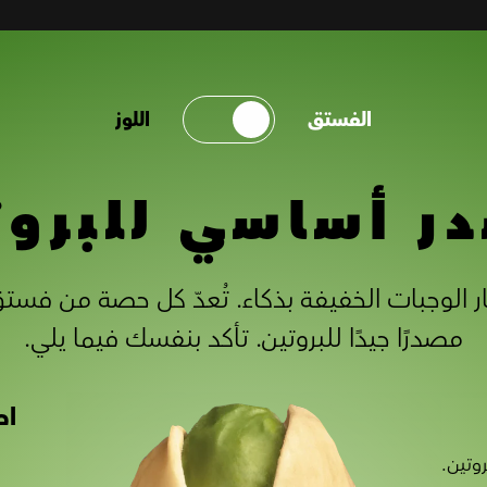
الفستق
اللوز
ر أساسي للبروت
مصدرًا جيدًا للبروتين. تأكد بنفسك فيما يلي.
اح