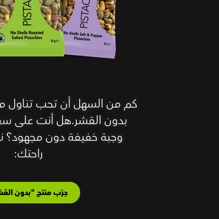
بدون القشر.هل أنت على سفر
وجبة خفيفة دون مجهود؟ نح
راحتك:
جرّب منتج "بدون القش