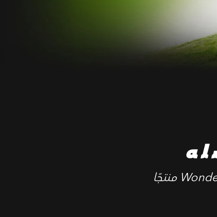
له
‎ منتجًا