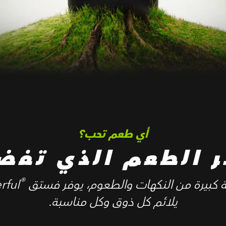
أي طعم تحب؟
ر الطعم الذي تفض
®
رة من النكهات والطعوم، يوفر فستق Wonderful
يلائم كل ذوق وكل مناسبة.