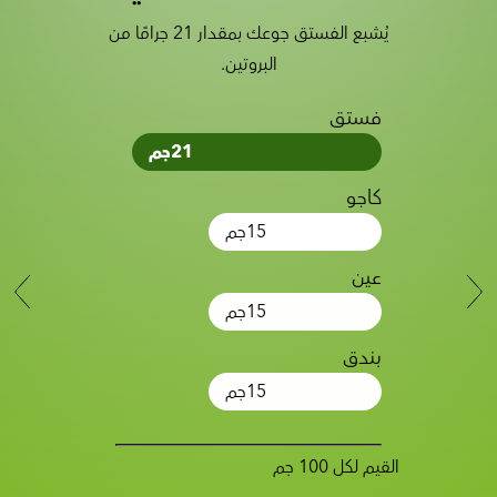
يُشبع الفستق جوعك بمقدار 21 جرامًا من
البروتين.
فستق
21
جم
كاجو
15
جم
عين
15
جم
بندق
15
جم
القيم لكل 100 جم