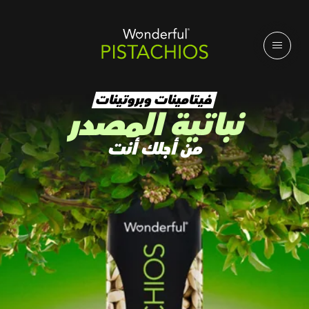
فيتامينات وبروتينات
نباتية المصدر
من أجلك أنت