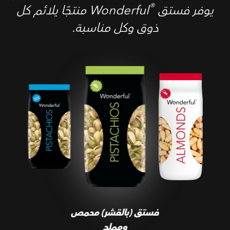
®
يوفر فستق Wonderful
‎ منتجًا يلائم كل
ذوق وكل مناسبة.
فستق (بالقشر) محمص
ومملح
فستق (بالقشر) محمص
ومملح