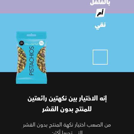
بالفلفل
أم
نقي
إنه الاختيار بين نكهتين رائعتين
للمنتج بدون القشر
من الصعب اختيار نكهة المنتج بدون القشر
التي تحبها أكثر: