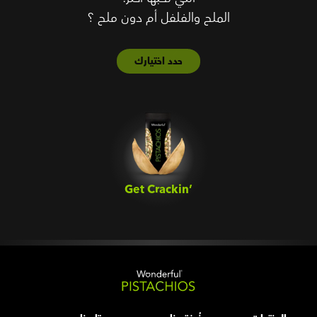
الملح والفلفل أم دون ملح ؟
حدد اختيارك
Get Crackin’‎