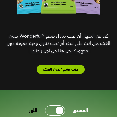
كم من السهل أن تحب تناول منتج Wonderful®‎ بدون
القشر.هل أنت على سفر أم تحب تناول وجبة خفيفة دون
مجهود؟ نحن هنا من أجل راحتك:
جرّب منتج "بدون القشر
الفستق
اللوز