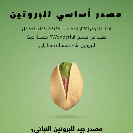
مصدر أساسي للبروتين
ابدأ بالتذوق لتختار الوجبات الخفيفة بذكاء. تُعدّ كل
حصة من فستق Wonderful® مصدرًا جيدًا
للبروتين. تأكد بنفسك فيما يلي.
مصدر جيد للبروتين النباتي
Slide 1 of 2
Slider with nutrition information
1